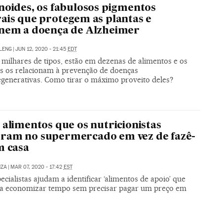
noides, os fabulosos pigmentos
ais que protegem as plantas e
nem a doença de Alzheimer
ULENG
|
JUN 12, 2020 - 21:45
EDT
 milhares de tipos, estão em dezenas de alimentos e os
tas os relacionam à prevenção de doenças
generativas. Como tirar o máximo proveito deles?
 alimentos que os nutricionistas
ram no supermercado em vez de fazê-
m casa
NZA
|
MAR 07, 2020 - 17:42
EST
ecialistas ajudam a identificar ‘alimentos de apoio’ que
a economizar tempo sem precisar pagar um preço em