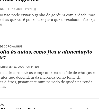
RNAL
|
SEP 17, 2020 - 15:27
EDT
po não pode evitar o ganho de gordura com a idade, mas
coisas que você pode fazer para que o resultado não seja
vo
 DE CORONAVÍRUS
olta às aulas, como fica a alimentação
ar?
NDRES
|
SEP 11, 2020 - 06:44
EDT
mia de coronavírus comprometeu a saúde de crianças e
entes que dependem da merenda como fonte de
tes diários, justamente num período de queda na renda
lias
ÇÃO