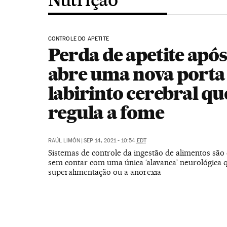
CONTROLE DO APETITE
Perda de apetite apó
abre uma nova porta
labirinto cerebral qu
regula a fome
RAÚL LIMÓN
|
SEP 14, 2021 - 10:54
EDT
Sistemas de controle da ingestão de alimentos são
sem contar com uma única ‘alavanca’ neurológica q
superalimentação ou a anorexia