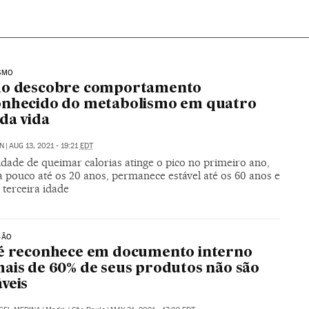
SMO
do descobre comportamento
onhecido do metabolismo em quatro
 da vida
N
|
AUG 13, 2021 - 19:21
EDT
dade de queimar calorias atinge o pico no primeiro ano,
 pouco até os 20 anos, permanece estável até os 60 anos e
 terceira idade
ÇÃO
lé reconhece em documento interno
ais de 60% de seus produtos não são
veis