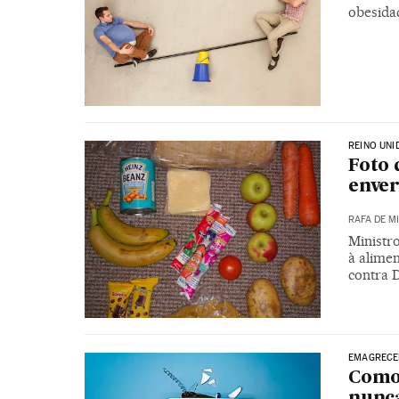
obesidad
REINO UNI
Foto 
enver
RAFA DE M
Ministr
à alimen
contra 
EMAGRECE
Como 
nunc