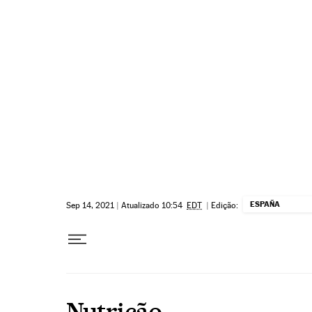
Pular para o conteúdo
ESPAÑA
Sep 14, 2021
|
Atualizado 10:54
EDT
|
Edição:
Nutrição