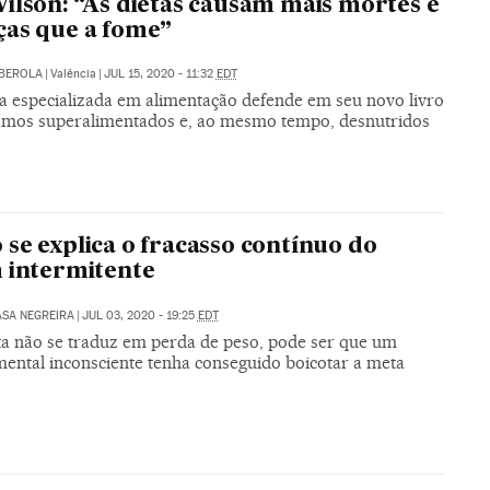
ilson: “As dietas causam mais mortes e
as que a fome”
LBEROLA
|
Valência
|
JUL 15, 2020 - 11:32
EDT
ra especializada em alimentação defende em seu novo livro
amos superalimentados e, ao mesmo tempo, desnutridos
se explica o fracasso contínuo do
 intermitente
SA NEGREIRA
|
JUL 03, 2020 - 19:25
EDT
eta não se traduz em perda de peso, pode ser que um
ental inconsciente tenha conseguido boicotar a meta