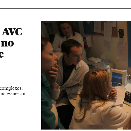
s AVC
 no
e
 complexos,
ue evitaria a