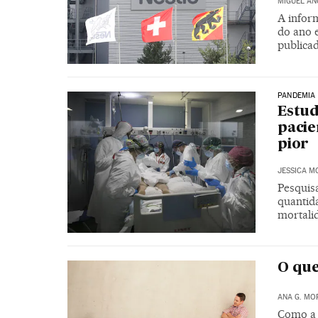
MIGUEL ÁN
A inform
do ano e
publicad
PANDEMIA
Estud
pacie
pior
JESSICA M
Pesquis
quantid
mortali
O que
ANA G. MO
Como a 