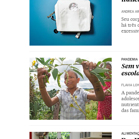
ANDREA A
Seu cor
há três 
excessi
PANDEMIA
Sem v
escol
FLAVIA LO
A pande
adolesc
nutrien
das famí
ALIMENTA