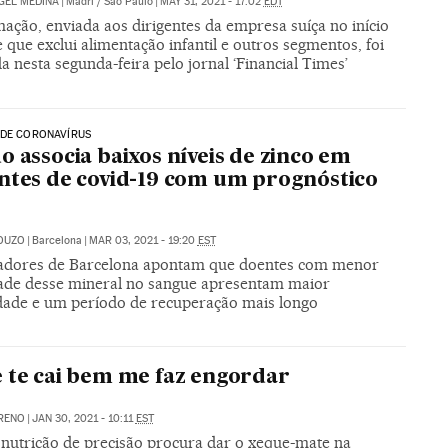
GEL MEDINA
|
Madri / São Paulo
|
MAY 31, 2021 - 17:02
EDT
ação, enviada aos dirigentes da empresa suíça no início
 que exclui alimentação infantil e outros segmentos, foi
a nesta segunda-feira pelo jornal ‘Financial Times’
 DE CORONAVÍRUS
o associa baixos níveis de zinco em
ntes de covid-19 com um prognóstico
OUZO
|
Barcelona
|
MAR 03, 2021 - 19:20
EST
adores de Barcelona apontam que doentes com menor
ade desse mineral no sangue apresentam maior
dade e um período de recuperação mais longo
 te cai bem me faz engordar
RENO
|
JAN 30, 2021 - 10:11
EST
nutrição de precisão procura dar o xeque-mate na