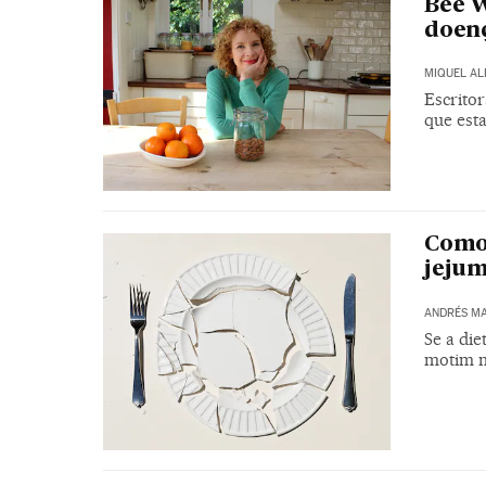
Bee W
doenç
MIQUEL A
Escrito
que est
Como 
jejum
ANDRÉS MA
Se a di
motim m