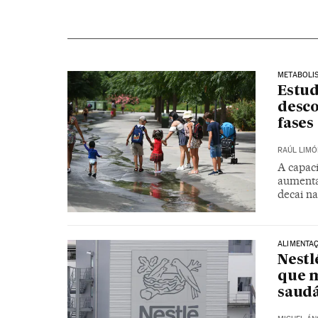
METABOLI
Estu
desc
fases
RAÚL LIMÓ
A capaci
aumenta
decai na
ALIMENTA
Nest
que m
saudá