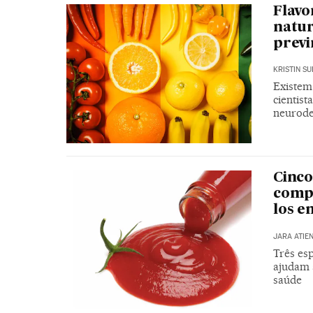
Flavo
natur
previ
KRISTIN S
Existem
cientis
neurode
Cinco
comp
los e
JARA ATIE
Três esp
ajudam 
saúde