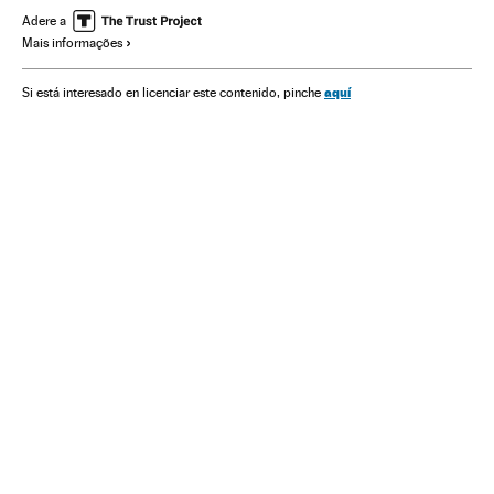
Espanha
Sociedade
Adere a
Mais informações
aquí
Si está interesado en licenciar este contenido, pinche