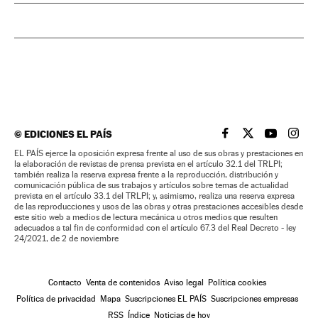
©
EDICIONES EL PAÍS
EL PAÍS BRASIL EN
EL PAÍS BRASI
EL PAÍS B
EL PA
EL PAÍS ejerce la oposición expresa frente al uso de sus obras y prestaciones en
la elaboración de revistas de prensa prevista en el artículo 32.1 del TRLPI;
también realiza la reserva expresa frente a la reproducción, distribución y
comunicación pública de sus trabajos y artículos sobre temas de actualidad
prevista en el artículo 33.1 del TRLPI; y, asimismo, realiza una reserva expresa
de las reproducciones y usos de las obras y otras prestaciones accesibles desde
este sitio web a medios de lectura mecánica u otros medios que resulten
adecuados a tal fin de conformidad con el artículo 67.3 del Real Decreto - ley
24/2021, de 2 de noviembre
Contacto
Venta de contenidos
Aviso legal
Política cookies
Política de privacidad
Mapa
Suscripciones EL PAÍS
Suscripciones empresas
RSS
Índice
Noticias de hoy