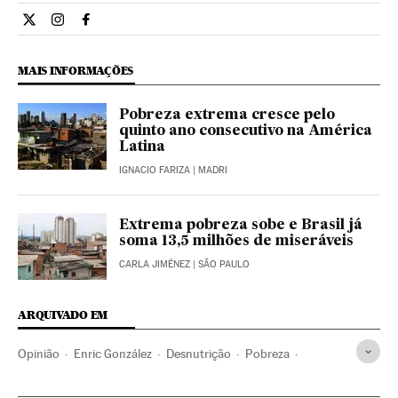
Opiniao El País Brasil en Twitter
Opiniao El País Brasil en Instagram
Opiniao El País Brasil en Facebook
MAIS INFORMAÇÕES
Pobreza extrema cresce pelo
quinto ano consecutivo na América
Latina
IGNACIO FARIZA
| MADRI
Extrema pobreza sobe e Brasil já
soma 13,5 milhões de miseráveis
CARLA JIMÉNEZ
| SÃO PAULO
ARQUIVADO EM
Opinião
Enric González
Desnutrição
Pobreza
Nutrição
Bem-estar
Medicina
Problemas sociais