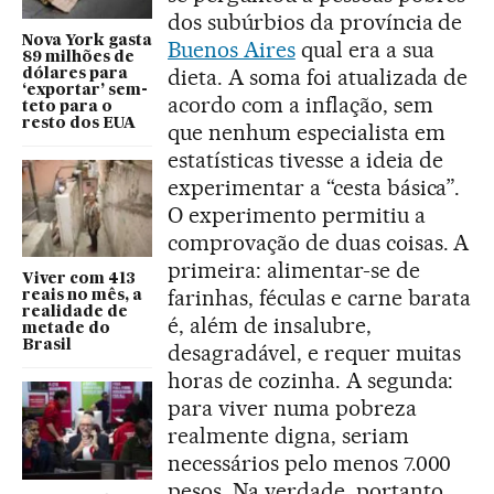
dos subúrbios da província de
Nova York gasta
Buenos Aires
qual era a sua
89 milhões de
dieta. A soma foi atualizada de
dólares para
‘exportar’ sem-
acordo com a inflação, sem
teto para o
resto dos EUA
que nenhum especialista em
estatísticas tivesse a ideia de
experimentar a “cesta básica”.
O experimento permitiu a
comprovação de duas coisas. A
primeira: alimentar-se de
Viver com 413
farinhas, féculas e carne barata
reais no mês, a
realidade de
é, além de insalubre,
metade do
Brasil
desagradável, e requer muitas
horas de cozinha. A segunda:
para viver numa pobreza
realmente digna, seriam
necessários pelo menos 7.000
pesos. Na verdade, portanto,