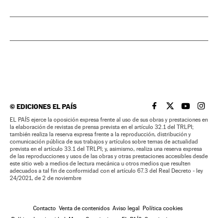
©
EDICIONES EL PAÍS
EL PAÍS BRASIL EN
EL PAÍS BRASI
EL PAÍS B
EL PA
EL PAÍS ejerce la oposición expresa frente al uso de sus obras y prestaciones en
la elaboración de revistas de prensa prevista en el artículo 32.1 del TRLPI;
también realiza la reserva expresa frente a la reproducción, distribución y
comunicación pública de sus trabajos y artículos sobre temas de actualidad
prevista en el artículo 33.1 del TRLPI; y, asimismo, realiza una reserva expresa
de las reproducciones y usos de las obras y otras prestaciones accesibles desde
este sitio web a medios de lectura mecánica u otros medios que resulten
adecuados a tal fin de conformidad con el artículo 67.3 del Real Decreto - ley
24/2021, de 2 de noviembre
Contacto
Venta de contenidos
Aviso legal
Política cookies