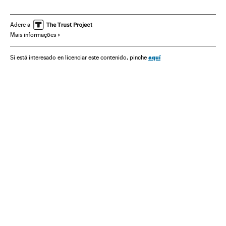
Treinos
Ginásios
Dietas
Doenças endócrinas
Tratamento médico
Instalações esportivas
Nutrição
Adere a
Mais informações
Doenças
Cuidado corporal
Esportes
Medicina
Bem-estar
Estilo vida
Saúde
BuenaVida Ejercicio físico
aquí
Si está interesado en licenciar este contenido, pinche