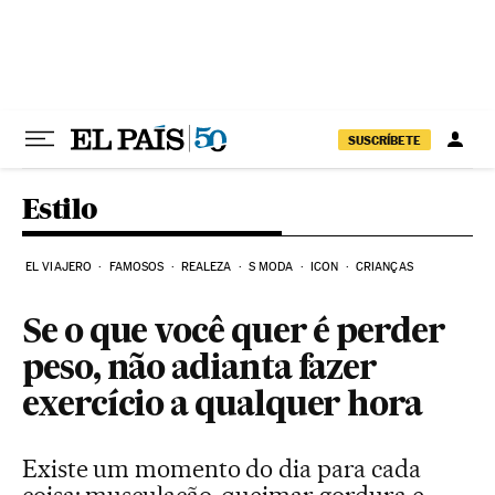
Pular para o conteúdo
SUSCRÍBETE
Estilo
EL VIAJERO
FAMOSOS
REALEZA
S MODA
ICON
CRIANÇAS
Se o que você quer é perder
peso, não adianta fazer
exercício a qualquer hora
Existe um momento do dia para cada