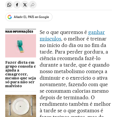
Compartir en Whatsapp
Compartir en Facebook
Compartir en Twitter
Desplegar Redes Sociales
Añadir EL PAÍS en Google
Se o que queremos é
ganhar
MAIS INFORMAÇÕES
músculos
, o melhor é treinar
no início do dia ou no fim da
tarde. Para perder gordura, a
ciência recomenda fazê-lo
Fazer dieta em
durante a tarde, que é quando
grupo consola e
nosso metabolismo começa a
ajuda a
emagrecer,
diminuir e o exercício o ativa
mesmo que seja
só para não ser
novamente, fazendo com que
malvisto
se consumam calorias mesmo
depois de terminado. O
rendimento também é melhor
à tarde se o que gostamos é