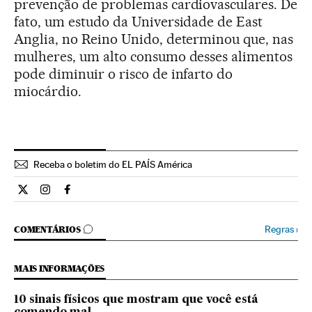
prevenção de problemas cardiovasculares. De
fato, um estudo da Universidade de East
Anglia, no Reino Unido, determinou que, nas
mulheres, um alto consumo desses alimentos
pode diminuir o risco de infarto do
miocárdio.
Receba o boletim do EL PAÍS América
Estilo El País Brasil en Twitter
Estilo El País Brasil en Instagram
Estilo El País Brasil en Facebook
COMENTÁRIOS
Regras
›
COMENTÁRIOS
MAIS INFORMAÇÕES
10 sinais físicos que mostram que você está