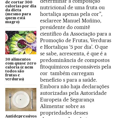
determinar a composição
de cortar 300
nutricional de uma fruta ou
calorias por dia
da dieta
hortaliça apenas pela cor”,
(mesmo para
quem está
esclarece Manuel Moñino,
magro)
presidente do comitê
científico da Associação para a
Promoção de Frutas, Verduras
e Hortaliças ‘5 por dia’. O que
se sabe, acrescenta, é que é a
predominância de compostos
30 alimentos
com quase zero
fitoquímicos responsáveis pela
caloria (e nem
todos são
cor também carregam
frutas e
benefício s para a saúde.
verduras)
Embora não haja declarações
autorizadas pela Autoridade
Europeia de Segurança
Alimentar sobre as
propriedades desses
Antidepressivos