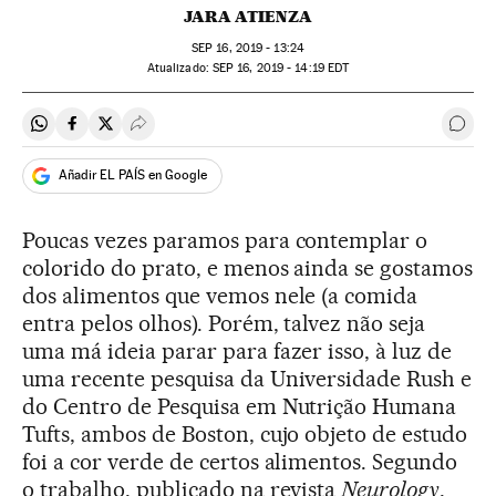
JARA ATIENZA
SEP
16, 2019 - 13:24
atualizado:
SEP
16, 2019 - 14:19
EDT
Compartir en Whatsapp
Compartir en Facebook
Compartir en Twitter
Desplegar Redes Sociales
Come
Añadir EL PAÍS en Google
Poucas vezes paramos para contemplar o
colorido do prato, e menos ainda se gostamos
dos alimentos que vemos nele (a comida
entra pelos olhos). Porém, talvez não seja
uma má ideia parar para fazer isso, à luz de
uma recente pesquisa da Universidade Rush e
do Centro de Pesquisa em Nutrição Humana
Tufts, ambos de Boston, cujo objeto de estudo
foi a cor verde de certos alimentos. Segundo
o trabalho, publicado na revista
Neurology
,