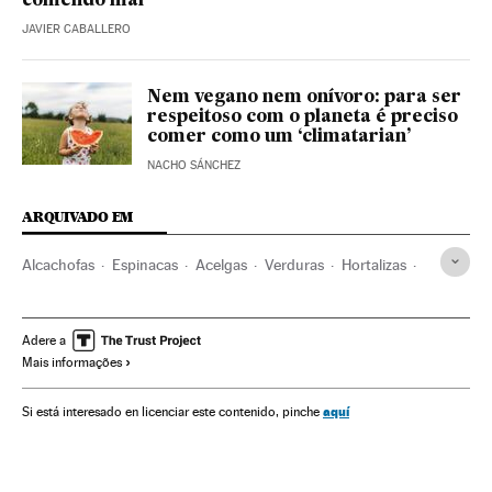
comendo mal
JAVIER CABALLERO
Nem vegano nem onívoro: para ser
respeitoso com o planeta é preciso
comer como um ‘climatarian’
NACHO SÁNCHEZ
ARQUIVADO EM
Alcachofas
Espinacas
Acelgas
Verduras
Hortalizas
Nutrição
Cuidado corporal
Bem-estar
Alimentos
Alimentação
Estilo vida
Agronegócio
Saúde
Adere a
Mais informações
BuenaVida Nutrición
aquí
Si está interesado en licenciar este contenido, pinche