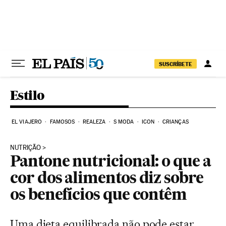
Pular para o conteúdo
SUSCRÍBETE
Estilo
EL VIAJERO
FAMOSOS
REALEZA
S MODA
ICON
CRIANÇAS
NUTRIÇÃO
Pantone nutricional: o que a
cor dos alimentos diz sobre
os benefícios que contêm
Uma dieta equilibrada não pode estar