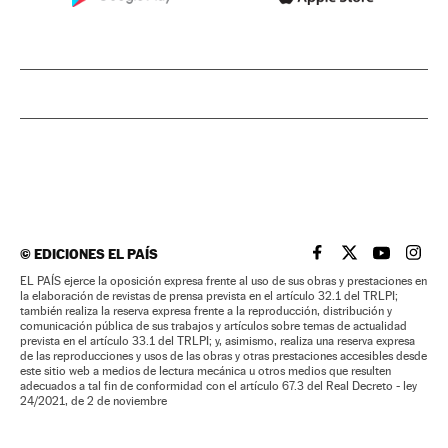
©
EDICIONES EL PAÍS
EL PAÍS BRASIL EN
EL PAÍS BRASI
EL PAÍS B
EL PA
EL PAÍS ejerce la oposición expresa frente al uso de sus obras y prestaciones en
la elaboración de revistas de prensa prevista en el artículo 32.1 del TRLPI;
también realiza la reserva expresa frente a la reproducción, distribución y
comunicación pública de sus trabajos y artículos sobre temas de actualidad
prevista en el artículo 33.1 del TRLPI; y, asimismo, realiza una reserva expresa
de las reproducciones y usos de las obras y otras prestaciones accesibles desde
este sitio web a medios de lectura mecánica u otros medios que resulten
adecuados a tal fin de conformidad con el artículo 67.3 del Real Decreto - ley
24/2021, de 2 de noviembre