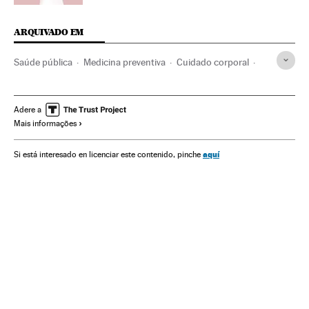
ARQUIVADO EM
Saúde pública
Medicina preventiva
Cuidado corporal
Doenças
Política sanitária
Medicina
Esportes
Bem-estar
Previdência
Estilo vida
Hábitos saúde
Adere a
Mais informações
Problemas sociais
Saúde
Sociedade
Alcoolismo
Exercício físico
Tabaco
Dietas
Consumo álcool
aquí
Si está interesado en licenciar este contenido, pinche
Tratamento médico
Vícios
Nutrição