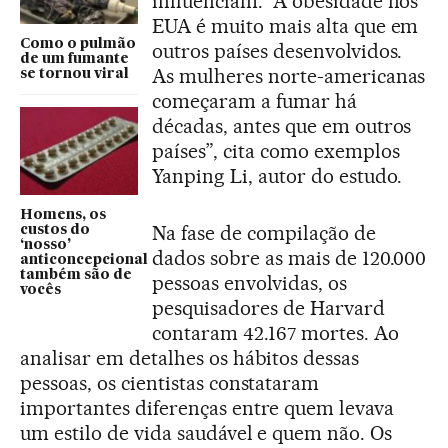
influenciam. “A obesidade nos
EUA é muito mais alta que em
Como o pulmão
outros países desenvolvidos.
de um fumante
As mulheres norte-americanas
se tornou viral
começaram a fumar há
décadas, antes que em outros
países”, cita como exemplos
Yanping Li, autor do estudo.
Homens, os
Na fase de compilação de
custos do
‘nosso’
dados sobre as mais de 120.000
anticoncepcional
também são de
pessoas envolvidas, os
vocês
pesquisadores de Harvard
contaram 42.167 mortes. Ao
analisar em detalhes os hábitos dessas
pessoas, os cientistas constataram
importantes diferenças entre quem levava
um estilo de vida saudável e quem não. Os