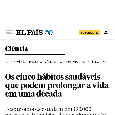
Pular para o conteúdo
SUSCRÍBETE
Ciência
CORONAVÍRUS
PESQUISAS MÉDICAS
ASTRONOMIA
ASTROFÍSICA
ARQUEO
Os cinco hábitos saudáveis
que podem prolongar a vida
em uma década
Pesquisadores estudam em 123.000