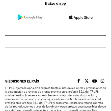
Baixe o app
©
EDICIONES EL PAÍS
EL PAÍS BRASIL EN
EL PAÍS BRASI
EL PAÍS B
EL PA
EL PAÍS ejerce la oposición expresa frente al uso de sus obras y prestaciones en
la elaboración de revistas de prensa prevista en el artículo 32.1 del TRLPI;
también realiza la reserva expresa frente a la reproducción, distribución y
comunicación pública de sus trabajos y artículos sobre temas de actualidad
prevista en el artículo 33.1 del TRLPI; y, asimismo, realiza una reserva expresa
de las reproducciones y usos de las obras y otras prestaciones accesibles desde
este sitio web a medios de lectura mecánica u otros medios que resulten