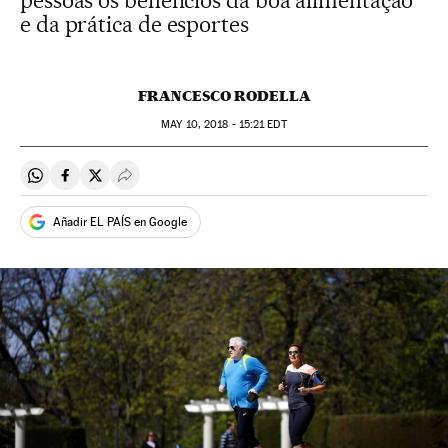
pessoas os benefícios da boa alimentação
e da prática de esportes
FRANCESCO RODELLA
MAY
10, 2018 - 15:21
EDT
Compartir en Whatsapp
Compartir en Facebook
Compartir en Twitter
Desplegar Redes Sociales
Añadir EL PAÍS en Google