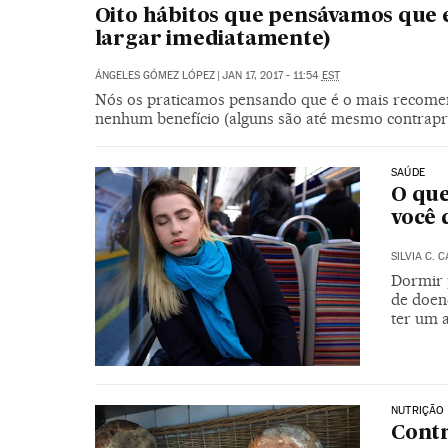
Oito hábitos que pensávamos que 
largar imediatamente)
ÁNGELES GÓMEZ LÓPEZ
|
JAN 17, 2017 - 11:54
EST
Nós os praticamos pensando que é o mais recomen
nenhum benefício (alguns são até mesmo contrap
SAÚDE
O que
você 
SILVIA C. 
Dormir 
de doen
ter um 
NUTRIÇÃO
Contr