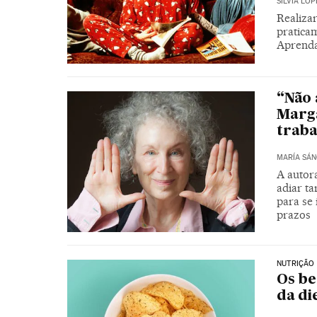
SILVIA LÓP
Realiza
praticam
Aprenda
“Não 
Marga
traba
MARÍA SÁN
A autora
adiar ta
para se
prazos
NUTRIÇÃO
Os be
da di