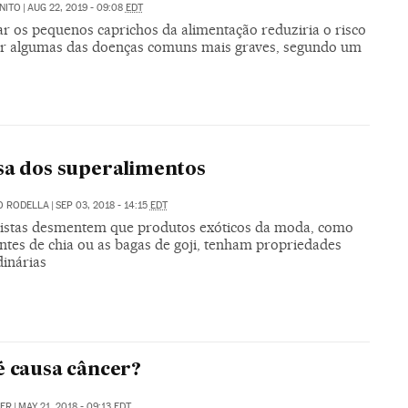
NITO
|
AUG 22, 2019 - 09:08
EDT
ar os pequenos caprichos da alimentação reduziria o risco
er algumas das doenças comuns mais graves, segundo um
sa dos superalimentos
O RODELLA
|
SEP 03, 2018 - 14:15
EDT
listas desmentem que produtos exóticos da moda, como
ntes de chia ou as bagas de goji, tenham propriedades
dinárias
é causa câncer?
KER
|
MAY 21, 2018 - 09:13
EDT