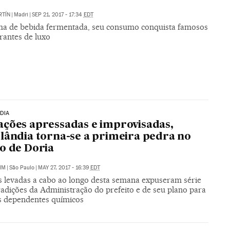
RTÍN
|
Madri
|
SEP 21, 2017 - 17:34
EDT
a de bebida fermentada, seu consumo conquista famosos
rantes de luxo
DIA
ções apressadas e improvisadas,
lândia torna-se a primeira pedra no
o de Doria
IM
|
São Paulo
|
MAY 27, 2017 - 16:39
EDT
s levadas a cabo ao longo desta semana expuseram série
radições da Administração do prefeito e de seu plano para
os dependentes químicos