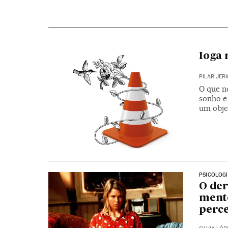
Ioga 
PILAR JER
O que no
sonho e
um obje
PSICOLOG
O der
mente
perc