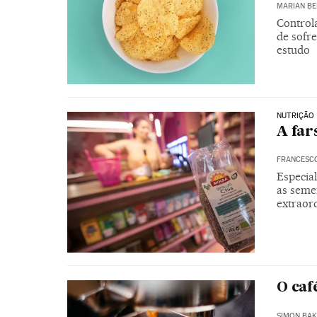
MARIAN BE
Control
de sofr
estudo
NUTRIÇÃO
A far
FRANCESC
Especia
as seme
extraor
O caf
SIMON BA