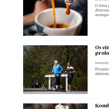
O tema 
determi
acompan
Os ci
prolo
FRANCESC
Pesquis
alimenta
Komb