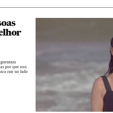
soas
elhor
 aguentam
as por que isso
ara cair no lado