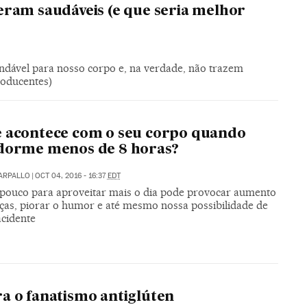
eram saudáveis (e que seria melhor
dável para nosso corpo e, na verdade, não trazem
roducentes)
 acontece com o seu corpo quando
dorme menos de 8 horas?
CARPALLO
|
OCT 04, 2016 - 16:37
EDT
pouco para aproveitar mais o dia pode provocar aumento
ças, piorar o humor e até mesmo nossa possibilidade de
acidente
a o fanatismo antiglúten