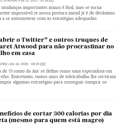
EZ (S MODA)
|
FEB 15, 2021 - 20:28
EST
r mudanças importantes nunca é fácil, mas se torna
ente impossível se nossa postura inicial já é de desânimo.
 a se automotivar com as estratégias adequadas
abrir o Twitter” e outros truques de
ret Atwood para não procrastinar no
lho em casa
CHEZ
|
JUL 14, 2020 - 08:45
EDT
 de ‘O conto da Aia’ se define como uma especialista em
refas. Entretanto, tantos anos de teletrabalho lhe serviram
 impor algumas estratégias para conseguir cumprir os
nefícios de cortar 300 calorias por dia
eta (mesmo para quem está magro)