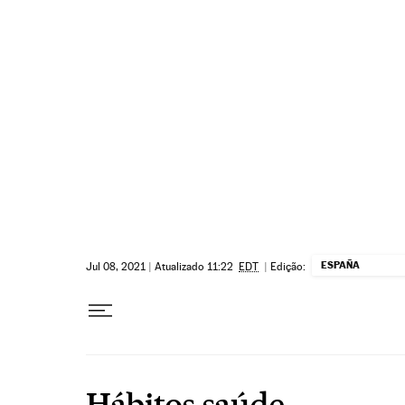
Pular para o conteúdo
ESPAÑA
Jul 08, 2021
|
Atualizado 11:22
EDT
|
Edição:
Hábitos saúde