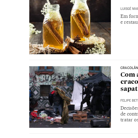
LUISGÉ MA
Em form
e restau
CRACOLÂN
Com a
craco
sapat
FELIPE BET
Decisõe
de cont
tratar 