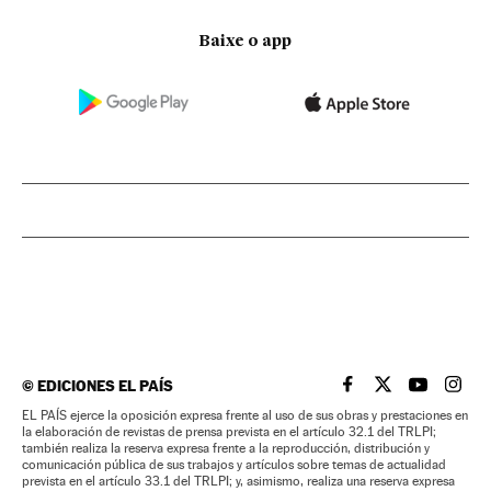
Baixe o app
©
EDICIONES EL PAÍS
EL PAÍS BRASIL EN
EL PAÍS BRASI
EL PAÍS B
EL PA
EL PAÍS ejerce la oposición expresa frente al uso de sus obras y prestaciones en
la elaboración de revistas de prensa prevista en el artículo 32.1 del TRLPI;
también realiza la reserva expresa frente a la reproducción, distribución y
comunicación pública de sus trabajos y artículos sobre temas de actualidad
prevista en el artículo 33.1 del TRLPI; y, asimismo, realiza una reserva expresa