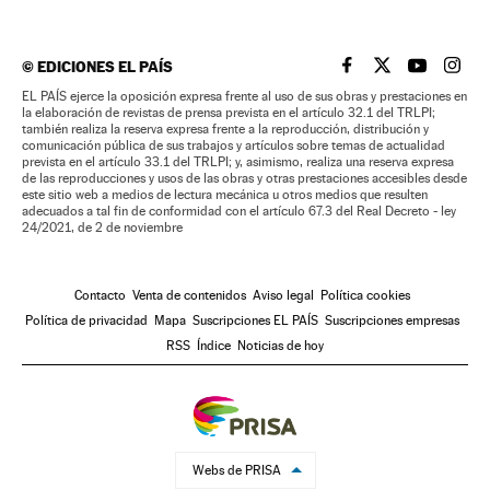
©
EDICIONES EL PAÍS
EL PAÍS BRASIL EN
EL PAÍS BRASI
EL PAÍS B
EL PA
EL PAÍS ejerce la oposición expresa frente al uso de sus obras y prestaciones en
la elaboración de revistas de prensa prevista en el artículo 32.1 del TRLPI;
también realiza la reserva expresa frente a la reproducción, distribución y
comunicación pública de sus trabajos y artículos sobre temas de actualidad
prevista en el artículo 33.1 del TRLPI; y, asimismo, realiza una reserva expresa
de las reproducciones y usos de las obras y otras prestaciones accesibles desde
este sitio web a medios de lectura mecánica u otros medios que resulten
adecuados a tal fin de conformidad con el artículo 67.3 del Real Decreto - ley
24/2021, de 2 de noviembre
Contacto
Venta de contenidos
Aviso legal
Política cookies
Política de privacidad
Mapa
Suscripciones EL PAÍS
Suscripciones empresas
RSS
Índice
Noticias de hoy
Webs de PRISA