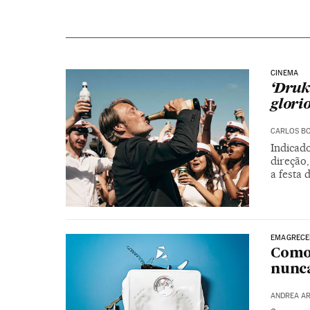
CINEMA
‘Druk
glorio
CARLOS B
Indicad
direção
a festa 
EMAGRECE
Como 
nunc
ANDREA A