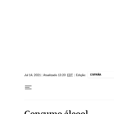
Pular para o conteúdo
ESPAÑA
Jul 14, 2021
|
Atualizado 13:20
EDT
|
Edição:
Consumo álcool