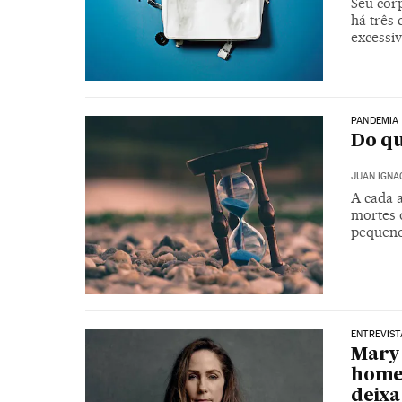
Seu cor
há três 
excessi
PANDEMIA
Do q
JUAN IGNA
A cada 
mortes 
pequeno
ENTREVIST
Mary 
home
deixa