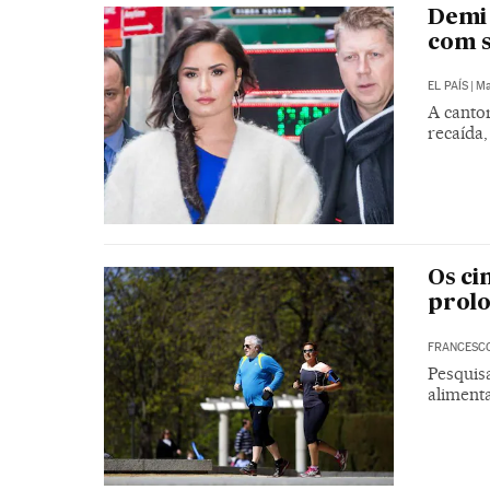
Demi 
com s
EL PAÍS
|
Ma
A canto
recaída
Os ci
prolo
FRANCESC
Pesquis
alimenta