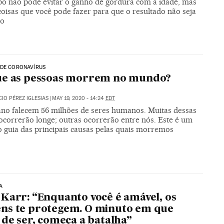
po não pode evitar o ganho de gordura com a idade, mas
coisas que você pode fazer para que o resultado não seja
vo
 DE CORONAVÍRUS
ue as pessoas morrem no mundo?
CIO PÉREZ IGLESIAS
|
MAY 19, 2020 - 14:24
EDT
ano falecem 56 milhões de seres humanos. Muitas dessas
ocorrerão longe; outras ocorrerão entre nós. Este é um
 guia das principais causas pelas quais morremos
A
Karr: “Enquanto você é amável, os
ns te protegem. O minuto em que
 de ser, começa a batalha”