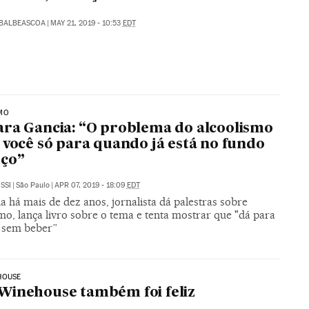
ABALBEASCOA
|
MAY 21, 2019 - 10:53
EDT
MO
ra Gancia: “O problema do alcoolismo
 você só para quando já está no fundo
oço”
SSI
|
São Paulo
|
APR 07, 2019 - 18:09
EDT
 há mais de dez anos, jornalista dá palestras sobre
mo, lança livro sobre o tema e tenta mostrar que "dá para
z sem beber”
HOUSE
inehouse também foi feliz