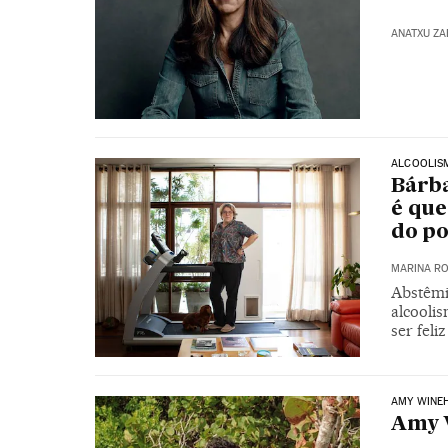
ANATXU Z
ALCOOLIS
Bárba
é que
do p
MARINA RO
Abstêmia
alcoolis
ser feli
AMY WINE
Amy W