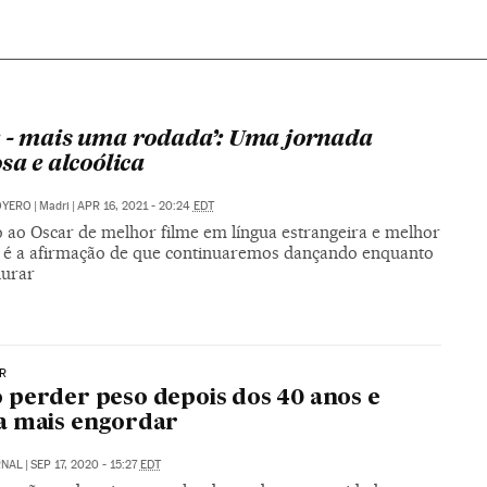
 - mais uma rodada’: Uma jornada
sa e alcoólica
OYERO
|
Madri
|
APR 16, 2021 - 20:24
EDT
o ao Oscar de melhor filme em língua estrangeira e melhor
, é a afirmação de que continuaremos dançando enquanto
durar
R
perder peso depois dos 40 anos e
a mais engordar
RNAL
|
SEP 17, 2020 - 15:27
EDT