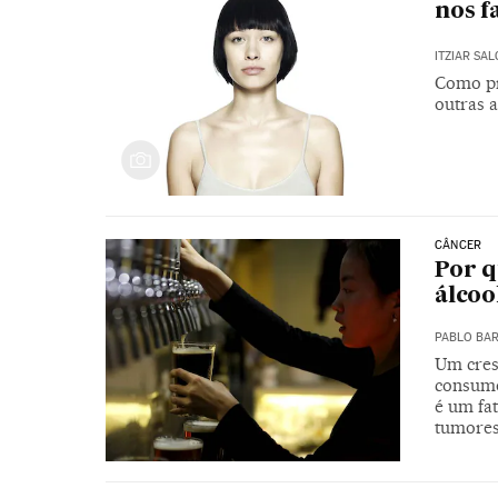
nos f
ITZIAR SA
Como pr
outras 
CÂNCER
Por 
álcoo
PABLO BA
Um cres
consumo
é um fat
tumore