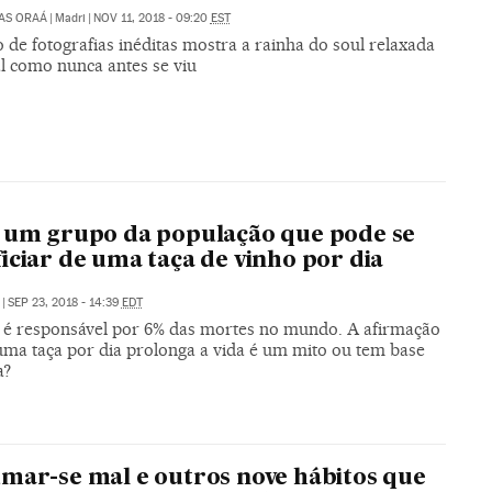
AS ORAÁ
|
Madri
|
NOV 11, 2018 - 09:20
EST
 de fotografias inéditas mostra a rainha do soul relaxada
al como nunca antes se viu
 um grupo da população que pode se
iciar de uma taça de vinho por dia
|
SEP 23, 2018 - 14:39
EDT
l é responsável por 6% das mortes no mundo. A afirmação
uma taça por dia prolonga a vida é um mito ou tem base
a?
mar-se mal e outros nove hábitos que