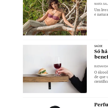
MARÍA SAL
Um livro
e natur
SAÚDE
Só há
benef
BUENAVIDA
O álcoo
de que 
científic
Perfu