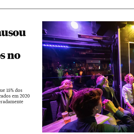
ausou
s no
que 15% dos
icados em 2020
eradamente