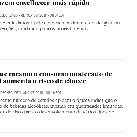
azem envelhecer mais rápido
LCEDO IZAGUIRRE
|
SEP 08, 2018 - 08:57
EDT
evenir danos à pele e o desenvolvimento de alergias, ou
afecções, mudando poucos procedimentos
que mesmo o consumo moderado de
l aumenta o risco de câncer
RRECHEGUREN
|
AUG 07, 2018 - 08:49
EDT
cente número de estudos epidemiológicos indica que o
 de bebidas alcoólicas, mesmo em quantidades limitadas,
or de risco para o desenvolvimento de vários tipos de
s