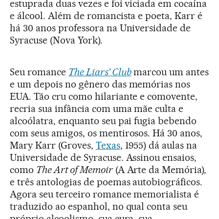
estuprada duas vezes e foi viciada em cocaína
e álcool. Além de romancista e poeta, Karr é
há 30 anos professora na Universidade de
Syracuse (Nova York).
Seu romance
The Liars’ Club
marcou um antes
e um depois no gênero das memórias nos
EUA. Tão cru como hilariante e comovente,
recria sua infância com uma mãe culta e
alcoólatra, enquanto seu pai fugia bebendo
com seus amigos, os mentirosos. Há 30 anos,
Mary Karr (Groves,
Texas
, 1955) dá aulas na
Universidade de Syracuse. Assinou ensaios,
como
The Art of Memoir
(A Arte da Memória),
e três antologias de poemas autobiográficos.
Agora seu terceiro romance memorialista é
traduzido ao espanhol, no qual conta seu
próprio alcoolismo, sua cura, sua