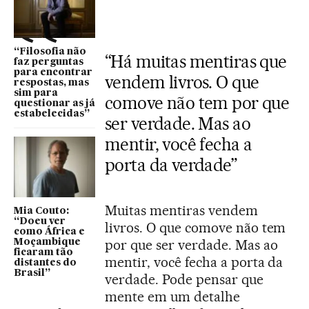
“Filosofia não
“Há muitas mentiras que
faz perguntas
para encontrar
vendem livros. O que
respostas, mas
sim para
comove não tem por que
questionar as já
estabelecidas”
ser verdade. Mas ao
mentir, você fecha a
porta da verdade”
Muitas mentiras vendem
Mia Couto:
“Doeu ver
livros. O que comove não tem
como África e
por que ser verdade. Mas ao
Moçambique
ficaram tão
mentir, você fecha a porta da
distantes do
Brasil”
verdade. Pode pensar que
mente em um detalhe