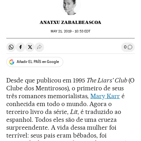
ANATXU ZABALBEASCOA
MAY
21, 2019 - 10:53
EDT
0
Compartir en Whatsapp
Compartir en Facebook
Compartir en Twitter
Desplegar Redes Sociales
Comen
Añadir EL PAÍS en Google
Desde que publicou em 1995
The Liars' Club
(O
Clube dos Mentirosos), o primeiro de seus
três romances memorialistas,
Mary Karr
é
conhecida em todo o mundo. Agora o
terceiro livro da série,
Lit
, é traduzido ao
espanhol. Todos eles são de uma crueza
surpreendente. A vida dessa mulher foi
terrível: seus pais eram bêbados, foi