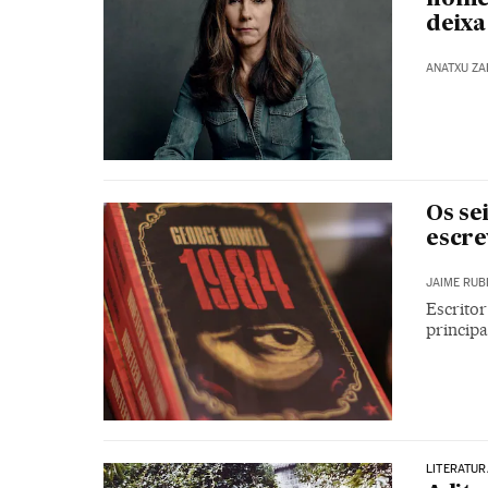
deixa
ANATXU Z
Os se
escre
JAIME RUB
Escritor
principa
LITERATUR