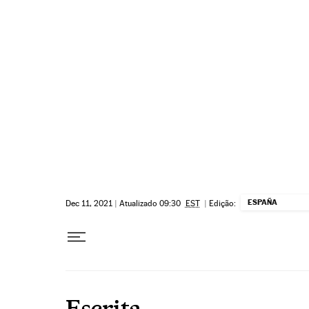
Pular para o conteúdo
ESPAÑA
Dec 11, 2021
|
Atualizado 09:30
EST
|
Edição:
Escrita