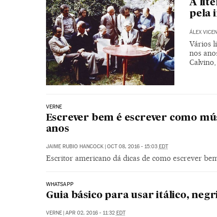
A lit
pela 
ÁLEX VICE
Vários 
nos ano
Calvino,
VERNE
Escrever bem é escrever como músi
anos
JAIME RUBIO HANCOCK
|
OCT 08, 2016 - 15:03
EDT
Escritor americano dá dicas de como escrever bem 
WHATSAPP
Guia básico para usar itálico, ne
VERNE
|
APR 02, 2016 - 11:32
EDT