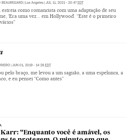
O BEAUREGARD
|
Los Angeles
|
JUL 11, 2021 - 20:47
EDT
a estreia como romancista com uma adaptação de seu
me, ‘Era uma vez... em Hollywood’. “Este é o primeiro
 vários”
a
RRIERO
|
JUN 01, 2019 - 14:28
EDT
u pelo braço, me levou a um saguão, a uma espelunca, a
co, e eu pensei “Como antes”
A
Karr: “Enquanto você é amável, os
ns te protegem. O minuto em que