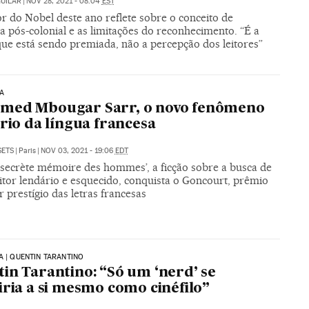
UILAR
|
NOV 28, 2021 - 08:04
EST
r do Nobel deste ano reflete sobre o conceito de
ra pós-colonial e as limitações do reconhecimento. “É a
que está sendo premiada, não a percepção dos leitores”
A
med Mbougar Sarr, o novo fenômeno
ário da língua francesa
SETS
|
Paris
|
NOV 03, 2021 - 19:06
EDT
s secrète mémoire des hommes’, a ficção sobre a busca de
itor lendário e esquecido, conquista o Goncourt, prêmio
 prestígio das letras francesas
A | QUENTIN TARANTINO
in Tarantino: “Só um ‘nerd’ se
iria a si mesmo como cinéfilo”