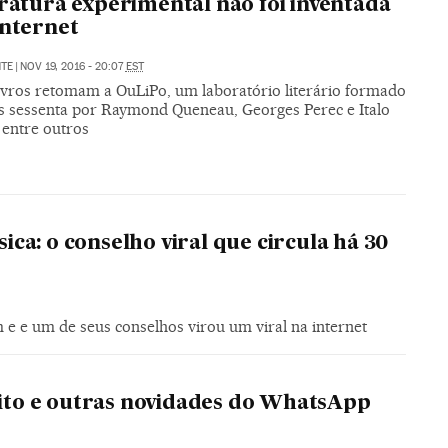
eratura experimental não foi inventada
internet
NTE
|
NOV 19, 2016 - 20:07
EST
livros retomam a OuLiPo, um laboratório literário formado
s sessenta por Raymond Queneau, Georges Perec e Italo
 entre outros
ca: o conselho viral que circula há 30
e e um de seus conselhos virou um viral na internet
grito e outras novidades do WhatsApp