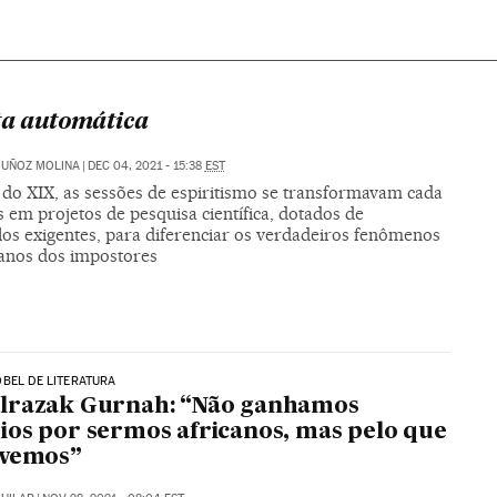
ta automática
MUÑOZ MOLINA
|
DEC 04, 2021 - 15:38
EST
 do XIX, as sessões de espiritismo se transformavam cada
 em projetos de pesquisa científica, dotados de
los exigentes, para diferenciar os verdadeiros fenômenos
anos dos impostores
BEL DE LITERATURA
lrazak Gurnah: “Não ganhamos
os por sermos africanos, mas pelo que
evemos”