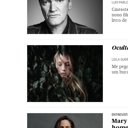
LUIS PABL
Cineast
nono fil
livro de
Ocult
LEILA GUE
Me pego
um bura
ENTREVIST
Mary 
home