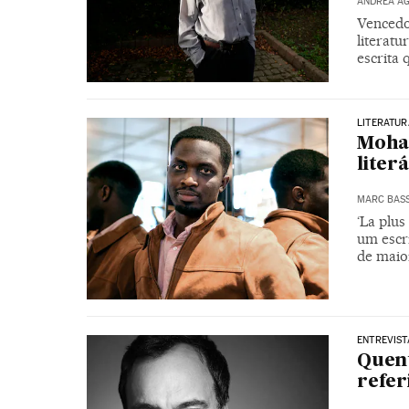
ANDREA AG
Vencedo
literatu
escrita 
LITERATUR
Moha
liter
MARC BAS
‘La plu
um escr
de maior
ENTREVIST
Quent
refer