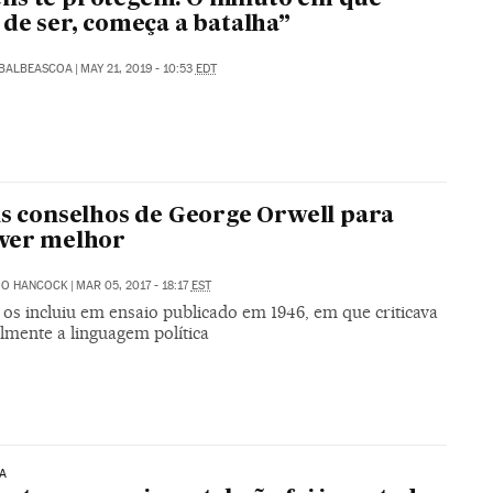
 de ser, começa a batalha”
ABALBEASCOA
|
MAY 21, 2019 - 10:53
EDT
is conselhos de George Orwell para
ver melhor
IO HANCOCK
|
MAR 05, 2017 - 18:17
EST
 os incluiu em ensaio publicado em 1946, em que criticava
lmente a linguagem política
A