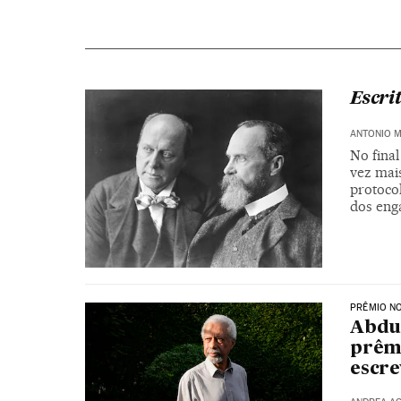
Escri
ANTONIO 
No final
vez mais
protoco
dos eng
PRÊMIO NO
Abdu
prêmi
escr