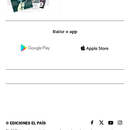
Baixe o app
©
EDICIONES EL PAÍS
EL PAÍS BRASIL EN
EL PAÍS BRASI
EL PAÍS B
EL PA