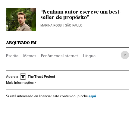
“Nenhum autor escreve um best-
seller de propósito”
MARINA ROSSI
| SÃO PAULO
ARQUIVADO EM
Escrita
Memes
Fenômenos Internet
Língua
Literatura
Internet
Cultura
Telecomunicações
Comunicações
Verne
Adere a
Mais informações
aquí
Si está interesado en licenciar este contenido, pinche