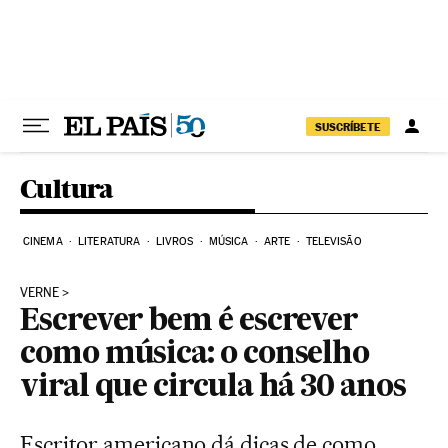
Pular para o conteúdo
SUSCRÍBETE
Cultura
CINEMA
LITERATURA
LIVROS
MÚSICA
ARTE
TELEVISÃO
VERNE
Escrever bem é escrever
como música: o conselho
viral que circula há 30 anos
Escritor americano dá dicas de como