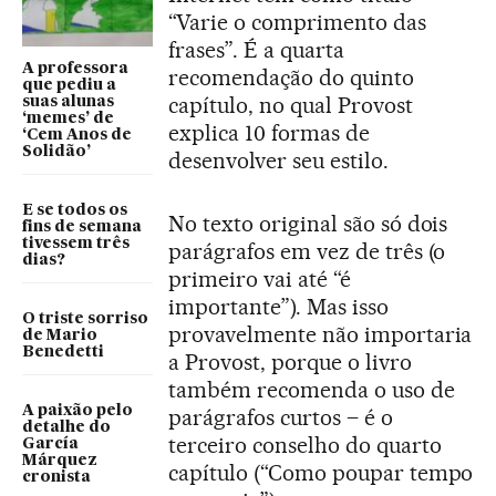
“Varie o comprimento das
frases”. É a quarta
A professora
recomendação do quinto
que pediu a
capítulo, no qual Provost
suas alunas
‘memes’ de
explica 10 formas de
‘Cem Anos de
Solidão’
desenvolver seu estilo.
E se todos os
No texto original são só dois
fins de semana
tivessem três
parágrafos em vez de três (o
dias?
primeiro vai até “é
importante”). Mas isso
O triste sorriso
provavelmente não importaria
de Mario
Benedetti
a Provost, porque o livro
também recomenda o uso de
A paixão pelo
parágrafos curtos – é o
detalhe do
terceiro conselho do quarto
García
Márquez
capítulo (“Como poupar tempo
cronista