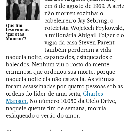
em 8 de agosto de 1969. A atriz
não morreu sozinha: o
cabeleireiro Jay Sebring, o
Que fim
roteirista Wojciech Frykowski,
levaram as
a milionária Abigail Folger e o
‘garotas
Manson’?
vigia da casa Steven Parent
também perderam a vida
naquela noite, espancados, esfaqueados e
baleados. Nenhum viu o rosto da mente
criminosa que ordenou sua morte, porque
naquela noite ela não estava lá. As vítimas
foram assassinadas por quatro pessoas sob as
ordens do líder de uma seita,
Charles
Manson.
No número 10.050 da Cielo Drive,
naquele quente fim de semana, morria
esfaqueado o verão do amor.