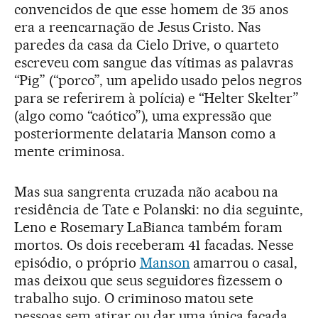
convencidos de que esse homem de 35 anos
era a reencarnação de Jesus Cristo. Nas
paredes da casa da Cielo Drive, o quarteto
escreveu com sangue das vítimas as palavras
“Pig” (“porco”, um apelido usado pelos negros
para se referirem à polícia) e “Helter Skelter”
(algo como “caótico”), uma expressão que
posteriormente delataria Manson como a
mente criminosa.
Mas sua sangrenta cruzada não acabou na
residência de Tate e Polanski: no dia seguinte,
Leno e Rosemary LaBianca também foram
mortos. Os dois receberam 41 facadas. Nesse
episódio, o próprio
Manson
amarrou o casal,
mas deixou que seus seguidores fizessem o
trabalho sujo. O criminoso matou sete
pessoas sem atirar ou dar uma única facada.