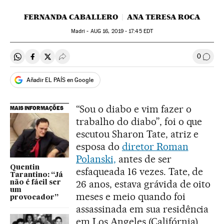
FERNANDA CABALLERO
ANA TERESA ROCA
Madri -
AUG
16, 2019 - 17:45
EDT
0
Compartir en Whatsapp
Compartir en Facebook
Compartir en Twitter
Desplegar Redes Sociales
Comen
Añadir EL PAÍS en Google
“Sou o diabo e vim fazer o
MAIS INFORMAÇÕES
trabalho do diabo”, foi o que
escutou Sharon Tate, atriz e
esposa do
diretor Roman
Polanski,
antes de ser
Quentin
esfaqueada 16 vezes. Tate, de
Tarantino: “Já
26 anos, estava grávida de oito
não é fácil ser
um
meses e meio quando foi
provocador”
assassinada em sua residência
em Los Angeles (Califórnia)