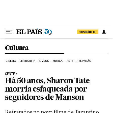
Pular para o conteúdo
SUSCRÍBETE
Cultura
CINEMA
LITERATURA
LIVROS
MÚSICA
ARTE
TELEVISÃO
GENTE
Há 50 anos, Sharon Tate
morria esfaqueada por
seguidores de Manson
Retratados no novo filme de Tarantino,