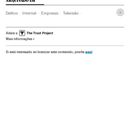
ARQUIVADO EM
Delitos
Internet
Empresas
Televisão
Meios comunicação
Economia
Telecomunicações
Comunicações
Comunicação
Justiça
Adere a
Mais informações
Charles Manson
Sharon Tate
Roman Polanski
Mindhunter
Gente
Netflix
Homicídios
aquí
Si está interesado en licenciar este contenido, pinche
Plataformas digitales
IPTV