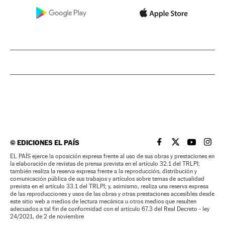
©
EDICIONES EL PAÍS
EL PAÍS BRASIL EN
EL PAÍS BRASI
EL PAÍS B
EL PA
EL PAÍS ejerce la oposición expresa frente al uso de sus obras y prestaciones en
la elaboración de revistas de prensa prevista en el artículo 32.1 del TRLPI;
también realiza la reserva expresa frente a la reproducción, distribución y
comunicación pública de sus trabajos y artículos sobre temas de actualidad
prevista en el artículo 33.1 del TRLPI; y, asimismo, realiza una reserva expresa
de las reproducciones y usos de las obras y otras prestaciones accesibles desde
este sitio web a medios de lectura mecánica u otros medios que resulten
adecuados a tal fin de conformidad con el artículo 67.3 del Real Decreto - ley
24/2021, de 2 de noviembre