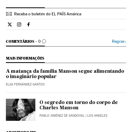
Receba o boletim do EL PAÍS América
Cultura El País Brasil en Twitter
Cultura El País Brasil en Instagram
Cultura El País Brasil en Facebook
COMENTÁRIOS
Regras
›
COMENTÁRIOS
0
MAIS INFORMAÇÕES
A matança da família Manson segue alimentando
o imaginário popular
ELSA FERNÁNDEZ-SANTOS
O segredo em torno do corpo de
Charles Manson
PABLO XIMÉNEZ DE SANDOVAL
| LOS ANGELES