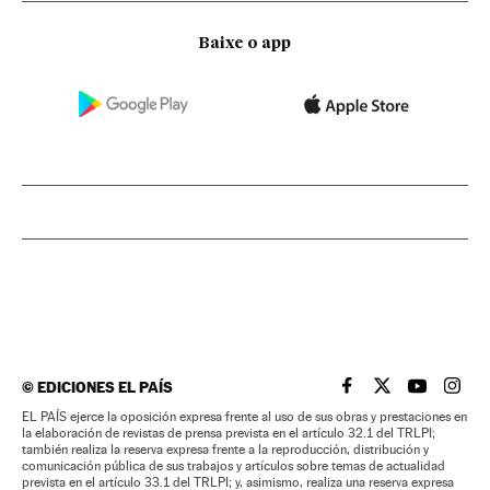
Baixe o app
©
EDICIONES EL PAÍS
EL PAÍS BRASIL EN
EL PAÍS BRASI
EL PAÍS B
EL PA
EL PAÍS ejerce la oposición expresa frente al uso de sus obras y prestaciones en
la elaboración de revistas de prensa prevista en el artículo 32.1 del TRLPI;
también realiza la reserva expresa frente a la reproducción, distribución y
comunicación pública de sus trabajos y artículos sobre temas de actualidad
prevista en el artículo 33.1 del TRLPI; y, asimismo, realiza una reserva expresa