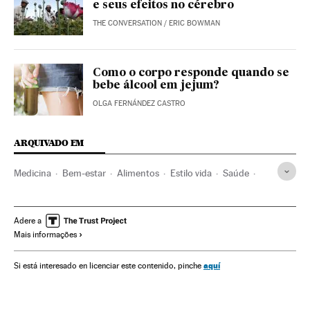
e seus efeitos no cérebro
THE CONVERSATION
/
ERIC BOWMAN
Como o corpo responde quando se
bebe álcool em jejum?
OLGA FERNÁNDEZ CASTRO
ARQUIVADO EM
Medicina
Bem-estar
Alimentos
Estilo vida
Saúde
Problemas sociais
Alimentação
Sociedade
Ciência
Alcoolismo
Câncer fígado
Consumo álcool
Câncer
Adere a
Mais informações
Vícios
Nutrição
Bebidas alcoólicas
Cuidado corporal
Doenças
aquí
Si está interesado en licenciar este contenido, pinche