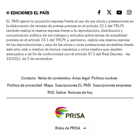
©
EDICIONES EL PAÍS
EL PAÍS BRASIL EN
EL PAÍS BRASI
EL PAÍS B
EL PA
EL PAÍS ejerce la oposición expresa frente al uso de sus obras y prestaciones en
la elaboración de revistas de prensa prevista en el artículo 32.1 del TRLPI;
también realiza la reserva expresa frente a la reproducción, distribución y
comunicación pública de sus trabajos y artículos sobre temas de actualidad
prevista en el artículo 33.1 del TRLPI; y, asimismo, realiza una reserva expresa
de las reproducciones y usos de las obras y otras prestaciones accesibles desde
este sitio web a medios de lectura mecánica u otros medios que resulten
adecuados a tal fin de conformidad con el artículo 67.3 del Real Decreto - ley
24/2021, de 2 de noviembre
Contacto
Venta de contenidos
Aviso legal
Política cookies
Política de privacidad
Mapa
Suscripciones EL PAÍS
Suscripciones empresas
RSS
Índice
Noticias de hoy
Webs de PRISA