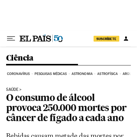
Pular para o conteúdo
SUSCRÍBETE
Ciência
CORONAVÍRUS
PESQUISAS MÉDICAS
ASTRONOMIA
ASTROFÍSICA
ARQUEO
SAÚDE
O consumo de álcool
provoca 250.000 mortes por
câncer de fígado a cada ano
Bebidas causam metade das mortes por