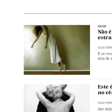
SAÚDE
Não é
estr
OLGA FER
E se voc
tem de m
Este 
no c
OLGA FER
Ato ínt