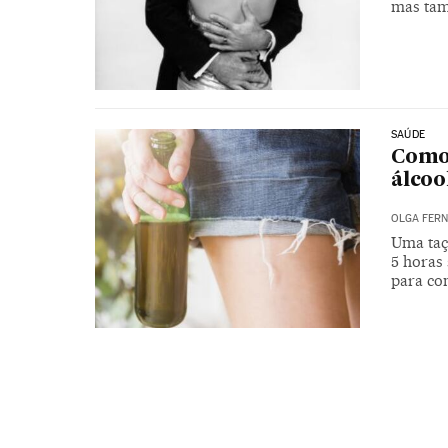
mas tam
SAÚDE
Como
álcoo
OLGA FER
Uma taç
5 horas
para co