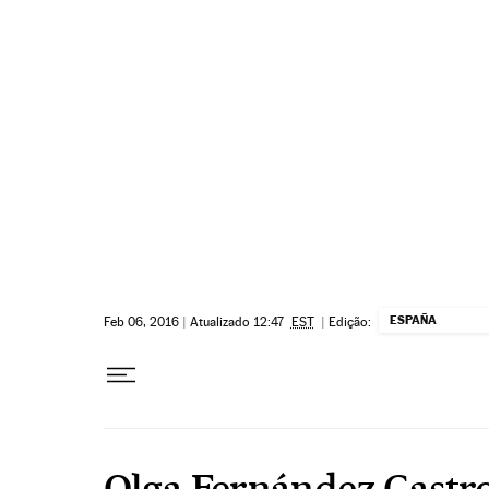
Pular para o conteúdo
ESPAÑA
Feb 06, 2016
|
Atualizado 12:47
EST
|
Edição:
Olga Fernández Castr