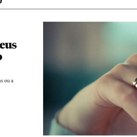
seus
o
as ou a