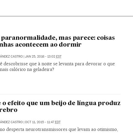
 paranormalidade, mas parece: coisas
anhas acontecem ao dormir
NÁNDEZ CASTRO
|
JAN 25, 2016 - 13:02
EST
ê descobrisse que à noite se levanta para devorar o que
ais calórico na geladeira?
é o efeito que um beijo de língua produz
érebro
NÁNDEZ CASTRO
|
OCT 11, 2015 - 11:47
EDT
imo desperta neurotransmissores que levam ao otimismo,