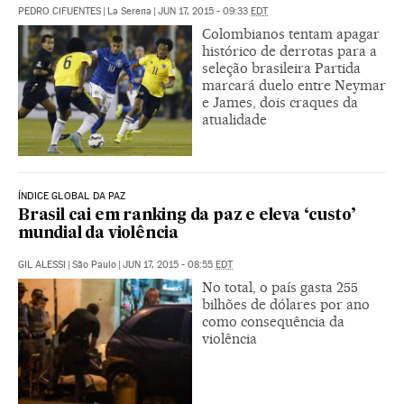
PEDRO CIFUENTES
|
La Serena
|
JUN 17, 2015 - 09:33
EDT
Colombianos tentam apagar
histórico de derrotas para a
seleção brasileira Partida
marcará duelo entre Neymar
e James, dois craques da
atualidade
ÍNDICE GLOBAL DA PAZ
Brasil cai em ranking da paz e eleva ‘custo’
mundial da violência
GIL ALESSI
|
São Paulo
|
JUN 17, 2015 - 08:55
EDT
No total, o país gasta 255
bilhões de dólares por ano
como consequência da
violência