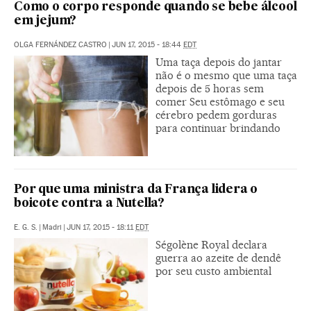
Como o corpo responde quando se bebe álcool
em jejum?
OLGA FERNÁNDEZ CASTRO
|
JUN 17, 2015 - 18:44
EDT
Uma taça depois do jantar
não é o mesmo que uma taça
depois de 5 horas sem
comer Seu estômago e seu
cérebro pedem gorduras
para continuar brindando
Por que uma ministra da França lidera o
boicote contra a Nutella?
E. G. S.
|
Madri
|
JUN 17, 2015 - 18:11
EDT
Ségolène Royal declara
guerra ao azeite de dendê
por seu custo ambiental