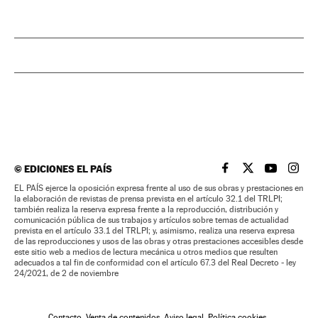
©
EDICIONES EL PAÍS
EL PAÍS BRASIL EN
EL PAÍS BRASI
EL PAÍS B
EL PA
EL PAÍS ejerce la oposición expresa frente al uso de sus obras y prestaciones en
la elaboración de revistas de prensa prevista en el artículo 32.1 del TRLPI;
también realiza la reserva expresa frente a la reproducción, distribución y
comunicación pública de sus trabajos y artículos sobre temas de actualidad
prevista en el artículo 33.1 del TRLPI; y, asimismo, realiza una reserva expresa
de las reproducciones y usos de las obras y otras prestaciones accesibles desde
este sitio web a medios de lectura mecánica u otros medios que resulten
adecuados a tal fin de conformidad con el artículo 67.3 del Real Decreto - ley
24/2021, de 2 de noviembre
Contacto
Venta de contenidos
Aviso legal
Política cookies