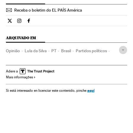
Receba o boletim do EL PAÍS América
Opiniao El País Brasil en Twitter
Opiniao El País Brasil en Instagram
Opiniao El País Brasil en Facebook
ARQUIVADO EM
Opinião
Lula da Silva
PT
Brasil
Partidos políticos
América do Sul
América Latina
América
Política
Adere a
Mais informações
aquí
Si está interesado en licenciar este contenido, pinche