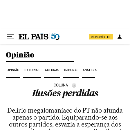
Pular para o conteúdo
SUSCRÍBETE
Opinião
OPINIÃO
EDITORIAIS
COLUNAS
TRIBUNAS
ANÁLISES
COLUNA
i
Ilusões perdidas
Delírio megalomaníaco do PT não afunda
apenas o partido. Equiparando-se aos
outros partidos, esvazia a esperança dos