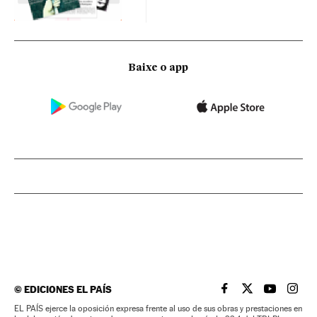
Baixe o app
©
EDICIONES EL PAÍS
EL PAÍS BRASIL EN
EL PAÍS BRASI
EL PAÍS B
EL PA
EL PAÍS ejerce la oposición expresa frente al uso de sus obras y prestaciones en