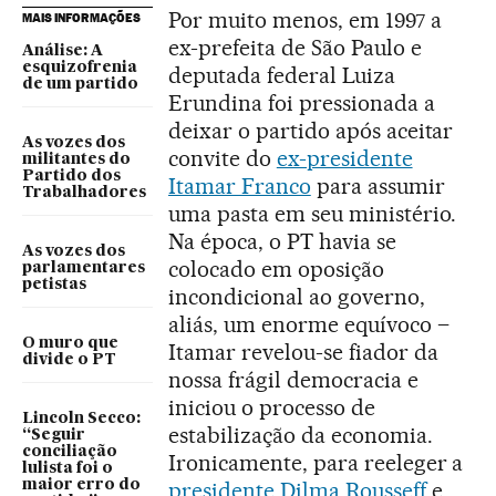
Por muito menos, em 1997 a
MAIS INFORMAÇÕES
ex-prefeita de São Paulo e
Análise: A
esquizofrenia
deputada federal Luiza
de um partido
Erundina foi pressionada a
deixar o partido após aceitar
As vozes dos
convite do
ex-presidente
militantes do
Partido dos
Itamar Franco
para assumir
Trabalhadores
uma pasta em seu ministério.
Na época, o PT havia se
As vozes dos
colocado em oposição
parlamentares
petistas
incondicional ao governo,
aliás, um enorme equívoco –
O muro que
Itamar revelou-se fiador da
divide o PT
nossa frágil democracia e
iniciou o processo de
Lincoln Secco:
estabilização da economia.
“Seguir
conciliação
Ironicamente, para reeleger a
lulista foi o
maior erro do
presidente Dilma Rousseff
e