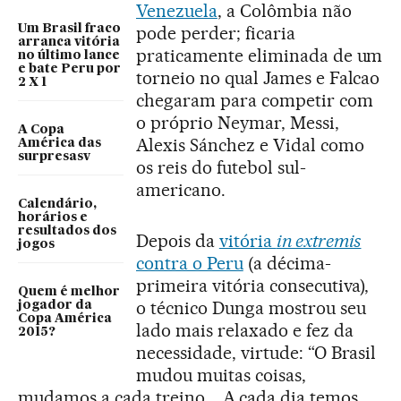
Venezuela
, a Colômbia não
Um Brasil fraco
pode perder; ficaria
arranca vitória
praticamente eliminada de um
no último lance
e bate Peru por
torneio no qual James e Falcao
2 X 1
chegaram para competir com
o próprio Neymar, Messi,
A Copa
Alexis Sánchez e Vidal como
América das
surpresasv
os reis do futebol sul-
americano.
Calendário,
horários e
resultados dos
Depois da
vitória
in extremis
jogos
contra o Peru
(a décima-
primeira vitória consecutiva),
Quem é melhor
o técnico Dunga mostrou seu
jogador da
Copa América
lado mais relaxado e fez da
2015?
necessidade, virtude: “O Brasil
mudou muitas coisas,
mudamos a cada treino... A cada dia temos