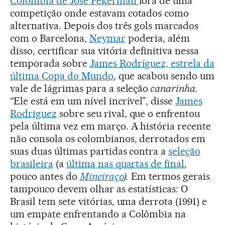
Colômbia de José Pékerman
fora de uma
competição onde estavam cotados como
alternativa. Depois dos três gols marcados
com o Barcelona,
Neymar
poderia, além
disso, certificar sua vitória definitiva nessa
temporada sobre
James Rodríguez, estrela da
última Copa do Mundo
, que acabou sendo um
vale de lágrimas para a seleção
canarinha.
“Ele está em um nível incrível”, disse
James
Rodriguez
sobre seu rival, que o enfrentou
pela última vez em março. A história recente
não consola os colombianos, derrotados em
suas duas últimas partidas contra a
seleção
brasileira
(a
última nas quartas de final
,
pouco antes do
Mineiraço
).
Em termos gerais
tampouco devem olhar as estatísticas: O
Brasil tem sete vitórias, uma derrota (1991) e
um empate enfrentando a Colômbia na