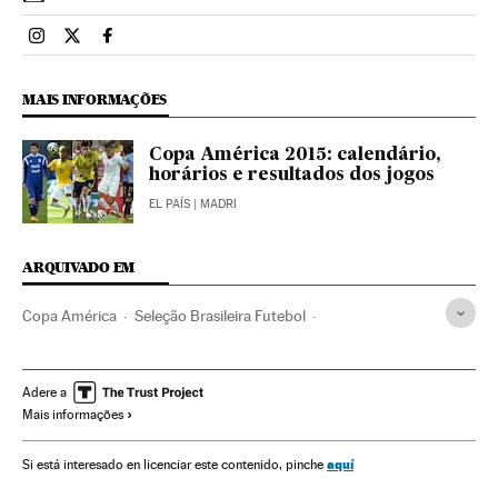
Esportes El País Brasil en Instagram
Esportes El País Brasil en Twitter
Esportes El País Brasil en Facebook
MAIS INFORMAÇÕES
Copa América 2015: calendário,
horários e resultados dos jogos
EL PAÍS
| MADRI
ARQUIVADO EM
Copa América
Seleção Brasileira Futebol
James Rodríguez
Neymar
Brasil
América do Sul
América Latina
América
Competições
Adere a
Mais informações
Seleção colombiana futebol
Futebol
Copa América 2015
Selección colombiana
aquí
Si está interesado en licenciar este contenido, pinche