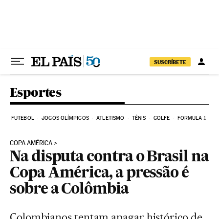
Pular para o conteúdo
SUSCRÍBETE
Esportes
FUTEBOL
JOGOS OLÍMPICOS
ATLETISMO
TÊNIS
GOLFE
FORMULA 1
COPA AMÉRICA
Na disputa contra o Brasil na
Copa América, a pressão é
sobre a Colômbia
Colombianos tentam apagar histórico de