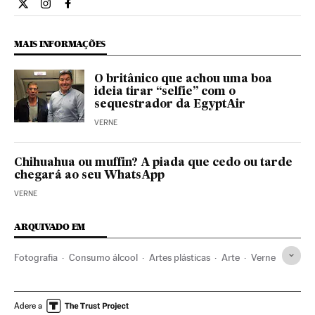
Estilo El País Brasil en Twitter
Estilo El País Brasil en Instagram
Estilo El País Brasil en Facebook
MAIS INFORMAÇÕES
O britânico que achou uma boa
ideia tirar “selfie” com o
sequestrador da EgyptAir
VERNE
Chihuahua ou muffin? A piada que cedo ou tarde
chegará ao seu WhatsApp
VERNE
ARQUIVADO EM
Fotografia
Consumo álcool
Artes plásticas
Arte
Verne
Adere a