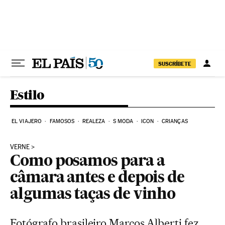
Pular para o conteúdo
SUSCRÍBETE
Estilo
EL VIAJERO
FAMOSOS
REALEZA
S MODA
ICON
CRIANÇAS
VERNE
Como posamos para a
câmara antes e depois de
algumas taças de vinho
Fotógrafo brasileiro Marcos Alberti fez