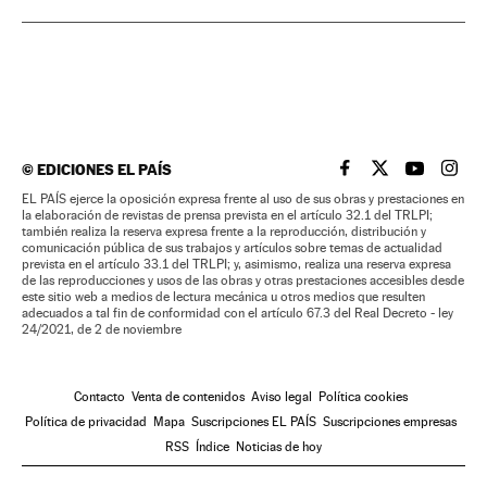
©
EDICIONES EL PAÍS
EL PAÍS BRASIL EN
EL PAÍS BRASI
EL PAÍS B
EL PA
EL PAÍS ejerce la oposición expresa frente al uso de sus obras y prestaciones en
la elaboración de revistas de prensa prevista en el artículo 32.1 del TRLPI;
también realiza la reserva expresa frente a la reproducción, distribución y
comunicación pública de sus trabajos y artículos sobre temas de actualidad
prevista en el artículo 33.1 del TRLPI; y, asimismo, realiza una reserva expresa
de las reproducciones y usos de las obras y otras prestaciones accesibles desde
este sitio web a medios de lectura mecánica u otros medios que resulten
adecuados a tal fin de conformidad con el artículo 67.3 del Real Decreto - ley
24/2021, de 2 de noviembre
Contacto
Venta de contenidos
Aviso legal
Política cookies
Política de privacidad
Mapa
Suscripciones EL PAÍS
Suscripciones empresas
RSS
Índice
Noticias de hoy