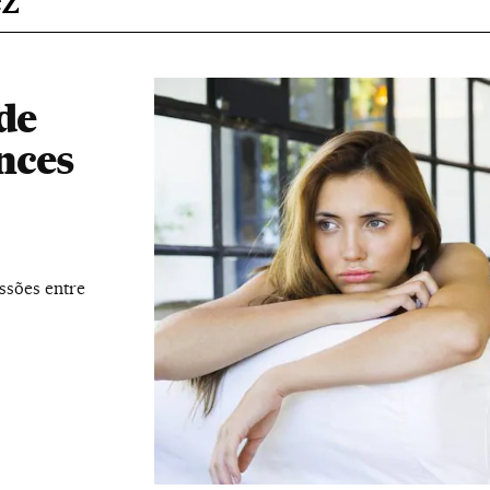
de
nces
ssões entre