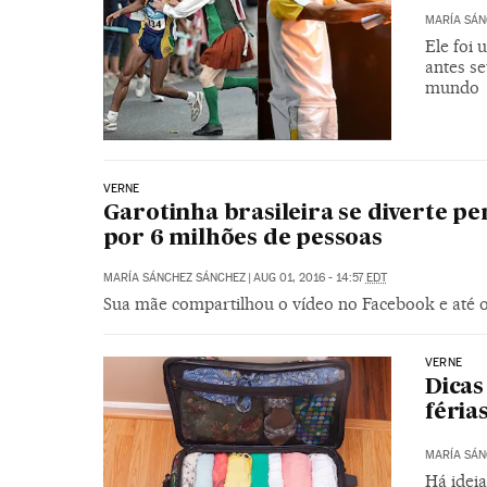
MARÍA SÁN
Ele foi
antes se
mundo
VERNE
Garotinha brasileira se diverte pe
por 6 milhões de pessoas
MARÍA SÁNCHEZ SÁNCHEZ
|
AUG 01, 2016 - 14:57
EDT
Sua mãe compartilhou o vídeo no Facebook e até o
VERNE
Dicas
féria
MARÍA SÁN
Há ideia