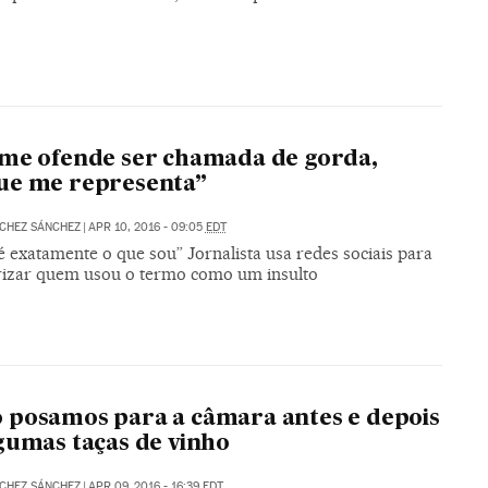
me ofende ser chamada de gorda,
ue me representa”
CHEZ SÁNCHEZ
|
APR 10, 2016 - 09:05
EDT
 exatamente o que sou” Jornalista usa redes sociais para
arizar quem usou o termo como um insulto
posamos para a câmara antes e depois
gumas taças de vinho
CHEZ SÁNCHEZ
|
APR 09, 2016 - 16:39
EDT