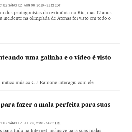
CHEZ SÁNCHEZ
|
AUG 06, 2016 - 21:12
EDT
 um dos protagonistas da cerimônia no Rio, mas 12 anos
u incidente na olimpíada de Atenas foi visto em todo o
nteando uma galinha e o vídeo é visto
 mítico músico C.J. Ramone interagiu com ele
 para fazer a mala perfeita para suas
s
CHEZ SÁNCHEZ
|
JUL 08, 2016 - 14:05
EDT
s para tudo na Internet, inclusive para suas malas