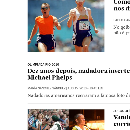
Como 
nos d
PABLO CA
No golbo
não é pr
OLIMPÍADA RIO 2016
Dez anos depois, nadadora inverte 
Michael Phelps
MARÍA SÁNCHEZ SÁNCHEZ
|
AUG 15, 2016 - 16:43
EDT
Nadadores americanos recriaram a famosa foto de 
JOGOS OLÍ
Vande
corri