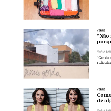
VERNE
“Não 
porq
MARÍA SÁN
“Gorda é
ridicul
VERNE
Como 
de al
MARÍA SÁN