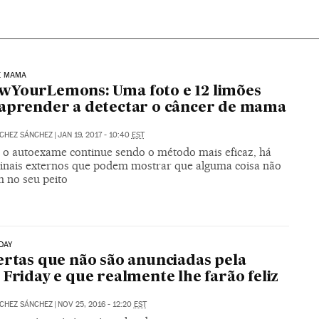
E MAMA
wYourLemons: Uma foto e 12 limões
aprender a detectar o câncer de mama
CHEZ SÁNCHEZ
|
JAN 19, 2017 - 10:40
EST
o autoexame continue sendo o método mais eficaz, há
sinais externos que podem mostrar que alguma coisa não
m no seu peito
DAY
ertas que não são anunciadas pela
 Friday e que realmente lhe farão feliz
CHEZ SÁNCHEZ
|
NOV 25, 2016 - 12:20
EST