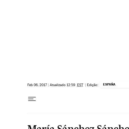
Pular para o conteúdo
ESPAÑA
Feb 06, 2017
|
Atualizado 12:59
EST
|
Edição:
María Sánchez Sánch