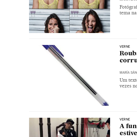
Fotógraf
tema na
VERNE
Rouba
corr
MARÍA SÁN
Um text
vezes no
VERNE
A fun
estiv