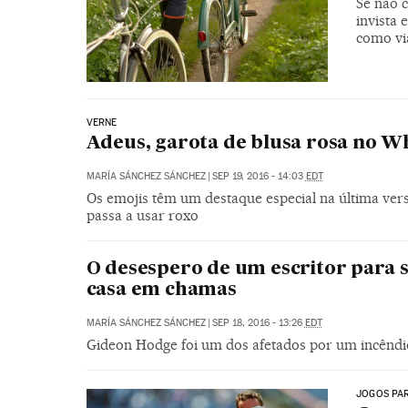
Se não 
invista 
como via
VERNE
Adeus, garota de blusa rosa no Wh
MARÍA SÁNCHEZ SÁNCHEZ
|
SEP 19, 2016 - 14:03
EDT
Os emojis têm um destaque especial na última ver
passa a usar roxo
O desespero de um escritor para sa
casa em chamas
MARÍA SÁNCHEZ SÁNCHEZ
|
SEP 18, 2016 - 13:26
EDT
Gideon Hodge foi um dos afetados por um incêndi
JOGOS PAR