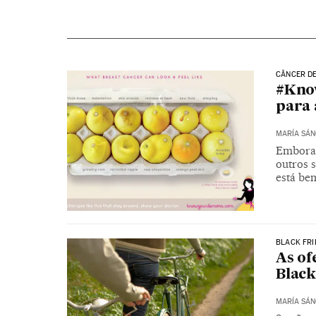
CÂNCER D
#Kno
para 
MARÍA SÁN
Embora 
outros 
está be
BLACK FRI
As of
Black
MARÍA SÁN