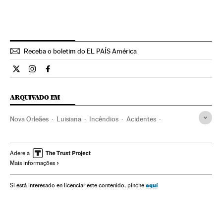
Receba o boletim do EL PAÍS América
Cultura El País Brasil en Twitter
Cultura El País Brasil en Instagram
Cultura El País Brasil en Facebook
ARQUIVADO EM
Nova Orleães
Luisiana
Incêndios
Acidentes
Estados Unidos
Livros
Brasil
América do Norte
Acontecimentos
América do Sul
América Latina
Adere a
Mais informações
Cultura
América
Verne
aquí
Si está interesado en licenciar este contenido, pinche