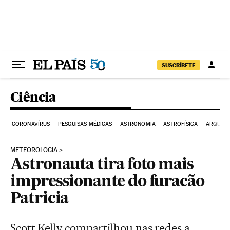
Pular para o conteúdo
SUSCRÍBETE
Ciência
CORONAVÍRUS
PESQUISAS MÉDICAS
ASTRONOMIA
ASTROFÍSICA
ARQUEO
METEOROLOGIA
Astronauta tira foto mais
impressionante do furacão
Patricia
Scott Kelly compartilhou nas redes a