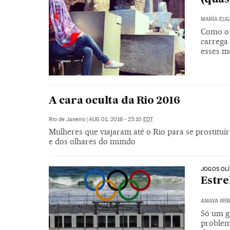
MARÍA EUG
Como o 
carrega
esses m
A cara oculta da Rio 2016
Rio de Janeiro
|
AUG 01, 2016 - 23:10
EDT
Mulheres que viajaram até o Rio para se prostituí
e dos olhares do mundo
JOGOS OLÍ
Estre
AMAYA IRÍ
Só um g
problem