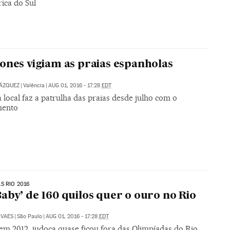
ica do Sul
ones vigiam as praias espanholas
VÁZQUEZ
|
Valência
|
AUG 01, 2016 - 17:28
EDT
a local faz a patrulha das praias desde julho com o
mento
S RIO 2016
aby’ de 160 quilos quer o ouro no Rio
OVAES
|
São Paulo
|
AUG 01, 2016 - 17:28
EDT
em 2012, judoca quase ficou fora das Olimpíadas do Rio