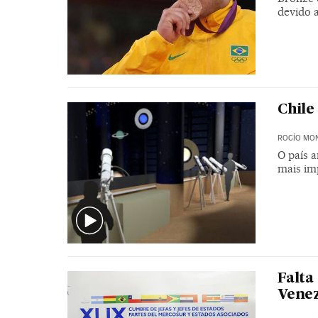
devido 
Chile
ROCÍO MO
O país 
mais im
Falta
Venez