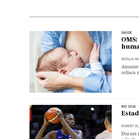
SAÚDE
OMS: 
huma
NATALIA M
Amament
celíaca 
RIO 2016
Estad
ROBERT ÁL
Durant 