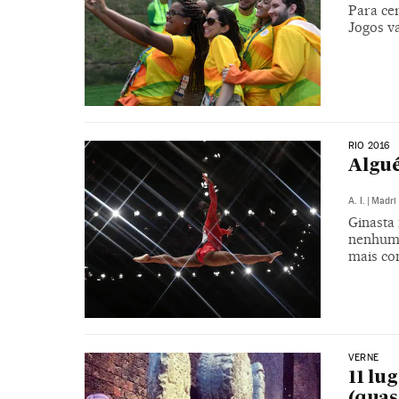
Para cer
Jogos va
RIO 2016
Algué
A. I.
|
Madri
Ginasta
nenhum 
mais co
VERNE
11 lu
(quas