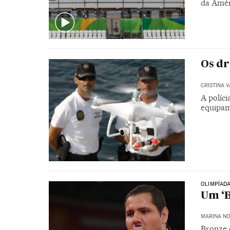
da Amér
Os dr
CRISTINA 
A políci
equipa
OLIMPÍADA
Um ‘B
MARINA N
Bronze 