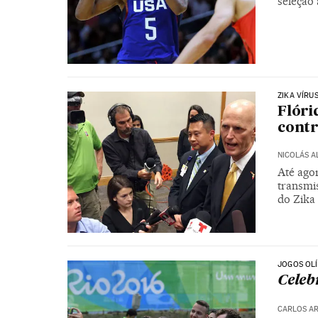
seleção
ZIKA VÍRU
Flóri
contr
NICOLÁS 
Até ago
transmi
do Zika 
JOGOS OLÍ
Celeb
CARLOS AR