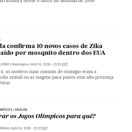
 arrasadora desde o fiasco no Mundial de 2006
S
da confirma 10 novos casos de Zika
aído por mosquito dentro dos EUA
ALONSO
|
Washington
|
AUG 01, 2016 - 23:20
EDT
ra, os motivos mais comuns de contágio eram a
ssão sexual ou as viagens para países com alta presença
vírus
MPICOS | ANÁLISE
rar os Jogos Olímpicos para quê?
RIBAS
|
AUG 01, 2016 - 23:15
EDT