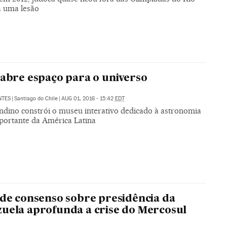
a uma lesão
 abre espaço para o universo
NTES
|
Santiago do Chile
|
AUG 01, 2016 - 15:42
EDT
andino constrói o museu interativo dedicado à astronomia
portante da América Latina
 de consenso sobre presidência da
uela aprofunda a crise do Mercosul