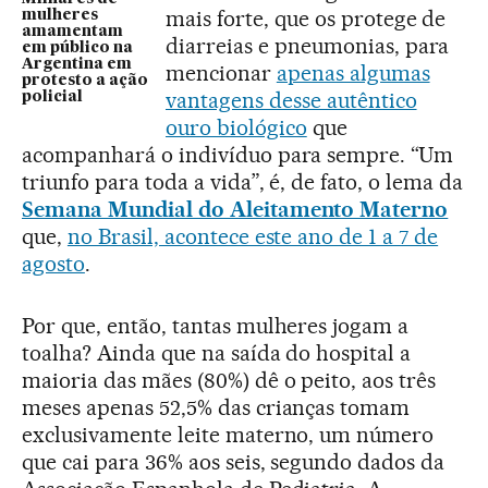
mais forte, que os protege de
mulheres
amamentam
diarreias e pneumonias, para
em público na
Argentina em
mencionar
apenas algumas
protesto a ação
vantagens desse autêntico
policial
ouro biológico
que
acompanhará o indivíduo para sempre. “Um
triunfo para toda a vida”, é, de fato, o lema da
Semana Mundial do Aleitamento Materno
que,
no Brasil, acontece este ano de 1 a 7 de
agosto
.
Por que, então, tantas mulheres jogam a
toalha? Ainda que na saída do hospital a
maioria das mães (80%) dê o peito, aos três
meses apenas 52,5% das crianças tomam
exclusivamente leite materno, um número
que cai para 36% aos seis, segundo dados da