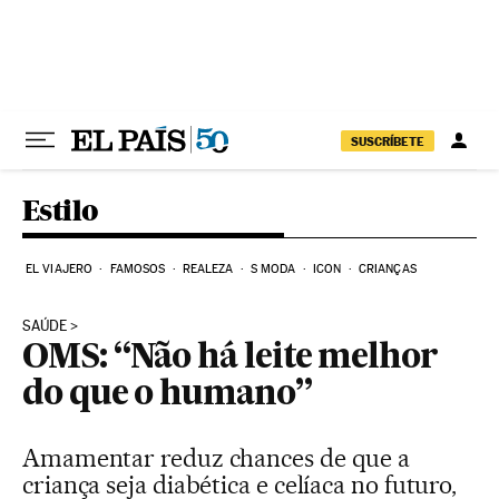
Pular para o conteúdo
SUSCRÍBETE
Estilo
EL VIAJERO
FAMOSOS
REALEZA
S MODA
ICON
CRIANÇAS
SAÚDE
OMS: “Não há leite melhor
do que o humano”
Amamentar reduz chances de que a
criança seja diabética e celíaca no futuro,