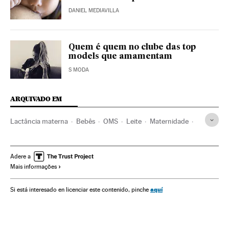
DANIEL MEDIAVILLA
Quem é quem no clube das top
models que amamentam
S MODA
ARQUIVADO EM
Lactância materna
Bebês
OMS
Leite
Maternidade
Dias mundiais
Família
Infância
Nutrição
Bem-estar
Estilo vida
Alimentação
Eventos
Saúde
Sociedade
Adere a
Mais informações
aquí
Si está interesado en licenciar este contenido, pinche