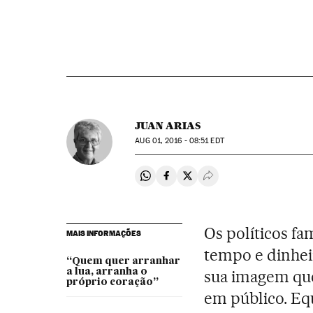
JUAN ARIAS
AUG
01, 2016 - 08:51
EDT
Compartir en Whatsapp
Compartir en Facebook
Compartir en Twitter
Desplegar Redes Soci
Os políticos fa
MAIS INFORMAÇÕES
tempo e dinhei
“Quem quer arranhar
a lua, arranha o
sua imagem que
próprio coração”
em público. Eq