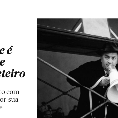
e é
e
teiro
to com
por sua
e