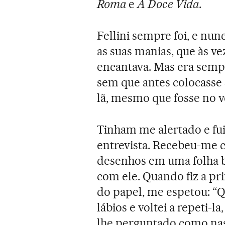
Roma
e
A Doce Vida
.
Fellini sempre foi, e nu
as suas manias, que às ve
encantava. Mas era sempr
sem que antes colocasse 
lã, mesmo que fosse no v
Tinham me alertado e fui
entrevista. Recebeu-me 
desenhos em uma folha b
com ele. Quando fiz a pr
do papel, me espetou: “
lábios e voltei a repeti-l
lhe perguntado como nas