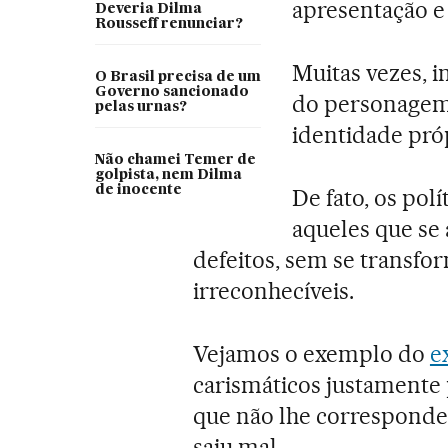
apresentação e 
Deveria Dilma
Rousseff renunciar?
Muitas vezes, 
O Brasil precisa de um
Governo sancionado
do personagem 
pelas urnas?
identidade pró
Não chamei Temer de
golpista, nem Dilma
de inocente
De fato, os pol
aqueles que se
defeitos, sem se transf
irreconhecíveis.
Vejamos o exemplo do
e
carismáticos justamente
que não lhe correspondem
saiu mal.