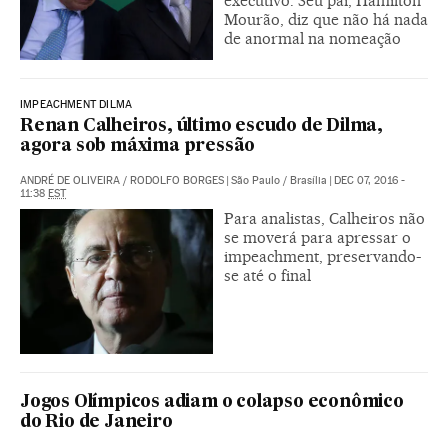
executivo. Seu pai, Hamilton
Mourão, diz que não há nada
de anormal na nomeação
IMPEACHMENT DILMA
Renan Calheiros, último escudo de Dilma,
agora sob máxima pressão
ANDRÉ DE OLIVEIRA
/
RODOLFO BORGES
|
São Paulo / Brasília
|
DEC 07, 2016 -
11:38
EST
Para analistas, Calheiros não
se moverá para apressar o
impeachment, preservando-
se até o final
Jogos Olímpicos adiam o colapso econômico
do Rio de Janeiro