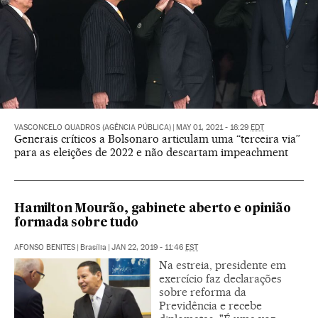
VASCONCELO QUADROS (AGÊNCIA PÚBLICA)
|
MAY 01, 2021 - 16:29
EDT
Generais críticos a Bolsonaro articulam uma “terceira via”
para as eleições de 2022 e não descartam impeachment
Hamilton Mourão, gabinete aberto e opinião
formada sobre tudo
AFONSO BENITES
|
Brasília
|
JAN 22, 2019 - 11:46
EST
Na estreia, presidente em
exercício faz declarações
sobre reforma da
Previdência e recebe