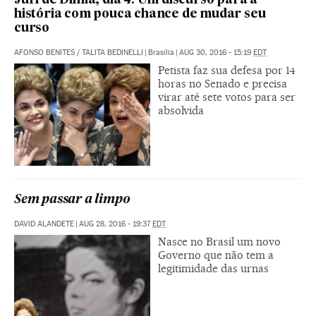
Júri de Dilma, dia 4: Um discurso para a
história com pouca chance de mudar seu
curso
AFONSO BENITES
/
TALITA BEDINELLI
|
Brasília
|
AUG 30, 2016 - 15:19
EDT
Petista faz sua defesa por 14
horas no Senado e precisa
virar até sete votos para ser
absolvida
Sem passar a limpo
DAVID ALANDETE
|
AUG 28, 2016 - 19:37
EDT
Nasce no Brasil um novo
Governo que não tem a
legitimidade das urnas