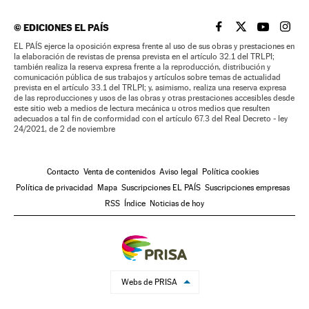
©
EDICIONES EL PAÍS
EL PAÍS BRASIL EN
EL PAÍS BRASI
EL PAÍS B
EL PA
EL PAÍS ejerce la oposición expresa frente al uso de sus obras y prestaciones en
la elaboración de revistas de prensa prevista en el artículo 32.1 del TRLPI;
también realiza la reserva expresa frente a la reproducción, distribución y
comunicación pública de sus trabajos y artículos sobre temas de actualidad
prevista en el artículo 33.1 del TRLPI; y, asimismo, realiza una reserva expresa
de las reproducciones y usos de las obras y otras prestaciones accesibles desde
este sitio web a medios de lectura mecánica u otros medios que resulten
adecuados a tal fin de conformidad con el artículo 67.3 del Real Decreto - ley
24/2021, de 2 de noviembre
Contacto
Venta de contenidos
Aviso legal
Política cookies
Política de privacidad
Mapa
Suscripciones EL PAÍS
Suscripciones empresas
RSS
Índice
Noticias de hoy
Webs de PRISA