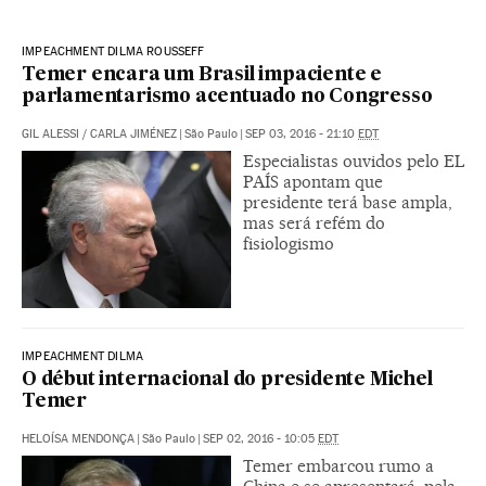
IMPEACHMENT DILMA ROUSSEFF
Temer encara um Brasil impaciente e
parlamentarismo acentuado no Congresso
GIL ALESSI
/
CARLA JIMÉNEZ
|
São Paulo
|
SEP 03, 2016 - 21:10
EDT
Especialistas ouvidos pelo EL
PAÍS apontam que
presidente terá base ampla,
mas será refém do
fisiologismo
IMPEACHMENT DILMA
O début internacional do presidente Michel
Temer
HELOÍSA MENDONÇA
|
São Paulo
|
SEP 02, 2016 - 10:05
EDT
Temer embarcou rumo a