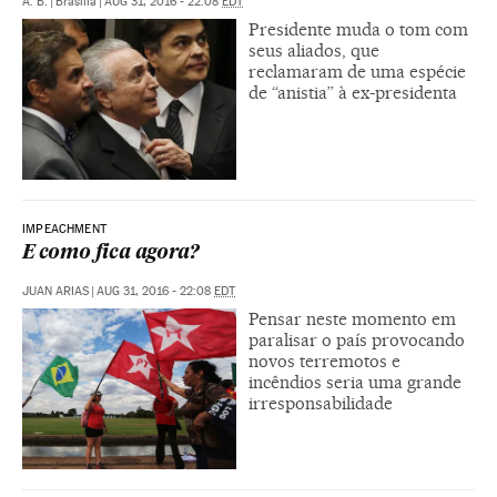
A. B.
|
Brasília
|
AUG 31, 2016 - 22:08
EDT
Presidente muda o tom com
seus aliados, que
reclamaram de uma espécie
de “anistia” à ex-presidenta
IMPEACHMENT
E como fica agora?
JUAN ARIAS
|
AUG 31, 2016 - 22:08
EDT
Pensar neste momento em
paralisar o país provocando
novos terremotos e
incêndios seria uma grande
irresponsabilidade