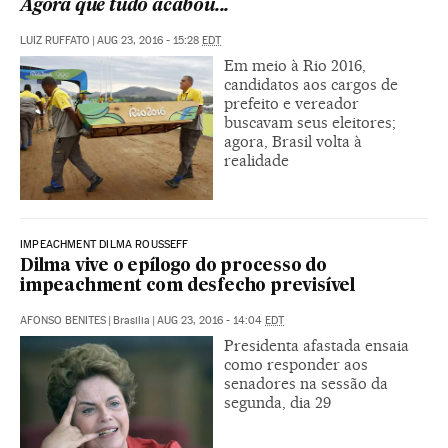
Agora que tudo acabou...
LUIZ RUFFATO
|
AUG 23, 2016 - 15:28
EDT
Em meio à Rio 2016,
candidatos aos cargos de
prefeito e vereador
buscavam seus eleitores;
agora, Brasil volta à
realidade
IMPEACHMENT DILMA ROUSSEFF
Dilma vive o epílogo do processo do
impeachment com desfecho previsível
AFONSO BENITES
|
Brasilia
|
AUG 23, 2016 - 14:04
EDT
Presidenta afastada ensaia
como responder aos
senadores na sessão da
segunda, dia 29