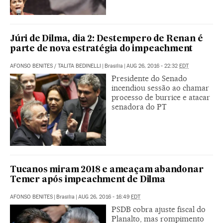
Júri de Dilma, dia 2: Destempero de Renan é
parte de nova estratégia do impeachment
AFONSO BENITES
/
TALITA BEDINELLI
|
Brasilia
|
AUG 26, 2016 - 22:32
EDT
Presidente do Senado
incendiou sessão ao chamar
processo de burrice e atacar
senadora do PT
Tucanos miram 2018 e ameaçam abandonar
Temer após impeachment de Dilma
AFONSO BENITES
|
Brasilia
|
AUG 26, 2016 - 16:49
EDT
PSDB cobra ajuste fiscal do
Planalto, mas rompimento