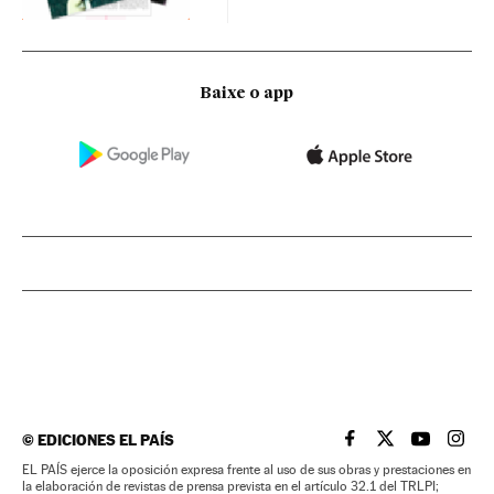
Baixe o app
©
EDICIONES EL PAÍS
EL PAÍS BRASIL EN
EL PAÍS BRASI
EL PAÍS B
EL PA
EL PAÍS ejerce la oposición expresa frente al uso de sus obras y prestaciones en
la elaboración de revistas de prensa prevista en el artículo 32.1 del TRLPI;