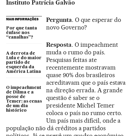
Instituto Patrícia Galvão
Pergunta
. O que esperar do
MAIS INFORMAÇÕES
novo Governo?
Por que tanta
ênfase nos
“canalhas”?
Resposta
. O impeachment
muda o rumo do país.
A derrota de
Lula e do maior
Pesquisas feitas ate
partido de
recentemente mostravam
esquerda da
América Latina
quase 90% dos brasileiros
acreditavam que o país estava
O impeachment
na direção errada. A grande
de Dilma e a
questão é saber se o
posse de
Temer: as cenas
presidente Michel Temer
de um dia
histórico
coloca o país no rumo certo.
Um país mais difícil, onde a
população não dá créditos a partidos
políticos. Já se prevê um quadro econômico