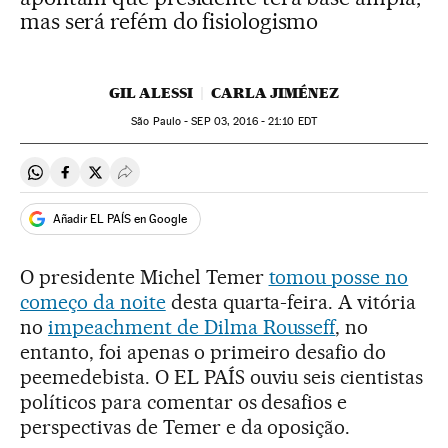
mas será refém do fisiologismo
GIL ALESSI
CARLA JIMÉNEZ
São Paulo -
SEP
03, 2016 - 21:10
EDT
Compartir en Whatsapp
Compartir en Facebook
Compartir en Twitter
Desplegar Redes Sociales
Añadir EL PAÍS en Google
O presidente Michel Temer
tomou posse no
começo da noite
desta quarta-feira. A vitória
no
impeachment de Dilma Rousseff
, no
entanto, foi apenas o primeiro desafio do
peemedebista. O EL PAÍS ouviu seis cientistas
políticos para comentar os desafios e
perspectivas de Temer e da oposição.