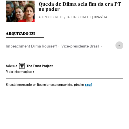
Queda de Dilma sela fim da era PT
no poder
AFONSO BENITES
/
TALITA BEDINELLI
| BRASÍLIA
ARQUIVADO EM
Impeachment Dilma Rousseff
Vice-presidente Brasil
Michel Temer
Dilma Rousseff
Crises políticas
Câmara Deputados
Impeachment
Adere a
Mais informações
Partido dos Trabalhadores
Destituições políticas
Presidente Brasil
Parlamentarismo
Congresso Nacional
aquí
Si está interesado en licenciar este contenido, pinche
Presidência Brasil
Atividade legislativa
Parlamento
Governo Brasil
Brasil
Conflitos políticos
Partidos políticos
Governo
América do Sul
América Latina
Administração Estado
América
Política