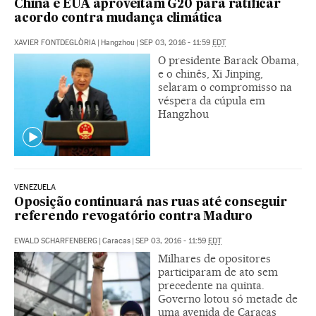
China e EUA aproveitam G20 para ratificar
acordo contra mudança climática
XAVIER FONTDEGLÒRIA
|
Hangzhou
|
SEP 03, 2016 - 11:59
EDT
O presidente Barack Obama,
e o chinês, Xi Jinping,
selaram o compromisso na
véspera da cúpula em
Hangzhou
VENEZUELA
Oposição continuará nas ruas até conseguir
referendo revogatório contra Maduro
EWALD SCHARFENBERG
|
Caracas
|
SEP 03, 2016 - 11:59
EDT
Milhares de opositores
participaram de ato sem
precedente na quinta.
Governo lotou só metade de
uma avenida de Caracas