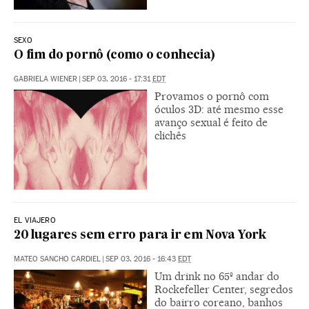
SEXO
O fim do pornô (como o conhecia)
GABRIELA WIENER
|
SEP 03, 2016 - 17:31
EDT
Provamos o pornô com
óculos 3D: até mesmo esse
avanço sexual é feito de
clichês
EL VIAJERO
20 lugares sem erro para ir em Nova York
MATEO SANCHO CARDIEL
|
SEP 03, 2016 - 16:43
EDT
Um drink no 65º andar do
Rockefeller Center, segredos
do bairro coreano, banhos