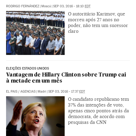
RODRIGO FERNÁNDEZ
|
Moscú
|
SEP 03, 2016 - 18:10
EDT
O autoritário Karimov, que
morreu após 27 anos no
poder, não tem um sucessor
claro
ELEIÇÕES ESTADOS UNIDOS
Vantagem de Hillary Clinton sobre Trump cai
à metade em um mês
EL PAIS / AGENCIAS
|
Madri
|
SEP 03, 2016 - 17:37
EDT
O candidato republicano tem
37% das intenções de voto,
apenas cinco pontos atrás da
democrata, de acordo com
pesquisas da CNN