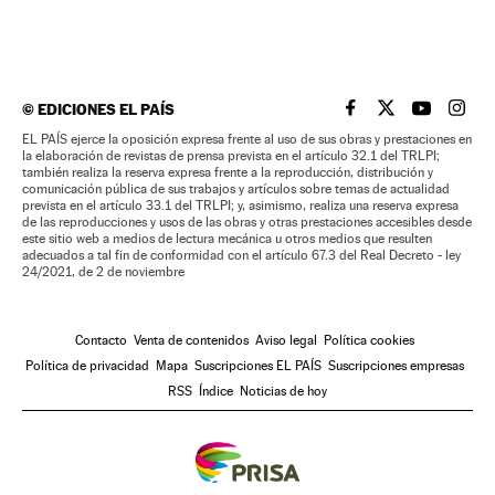
©
EDICIONES EL PAÍS
EL PAÍS BRASIL EN
EL PAÍS BRASI
EL PAÍS B
EL PA
EL PAÍS ejerce la oposición expresa frente al uso de sus obras y prestaciones en
la elaboración de revistas de prensa prevista en el artículo 32.1 del TRLPI;
también realiza la reserva expresa frente a la reproducción, distribución y
comunicación pública de sus trabajos y artículos sobre temas de actualidad
prevista en el artículo 33.1 del TRLPI; y, asimismo, realiza una reserva expresa
de las reproducciones y usos de las obras y otras prestaciones accesibles desde
este sitio web a medios de lectura mecánica u otros medios que resulten
adecuados a tal fin de conformidad con el artículo 67.3 del Real Decreto - ley
24/2021, de 2 de noviembre
Contacto
Venta de contenidos
Aviso legal
Política cookies
Política de privacidad
Mapa
Suscripciones EL PAÍS
Suscripciones empresas
RSS
Índice
Noticias de hoy