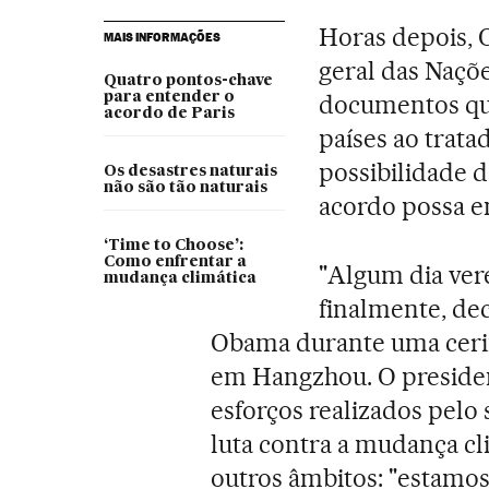
Horas depois, 
MAIS INFORMAÇÕES
geral das Naçõ
Quatro pontos-chave
para entender o
documentos que
acordo de Paris
países ao trata
possibilidade d
Os desastres naturais
não são tão naturais
acordo possa en
‘Time to Choose’:
Como enfrentar a
"Algum dia ve
mudança climática
finalmente, dec
Obama durante uma cerimô
em Hangzhou. O presiden
esforços realizados pelo 
luta contra a mudança cl
outros âmbitos: "estamo