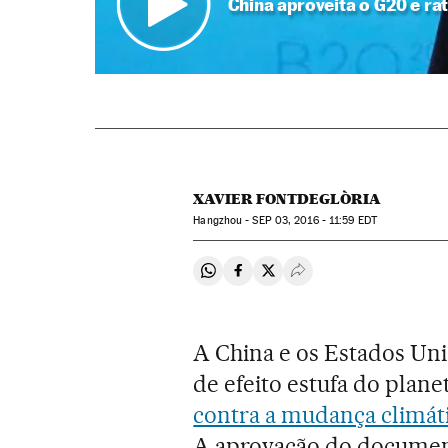
China aproveita o G20 e ra
XAVIER FONTDEGLÒRIA
Hangzhou -
SEP
03, 2016 - 11:59
EDT
Compartir en Whatsapp
Compartir en Facebook
Compartir en Twitter
Desplegar Redes Soci
A China e os Estados Uni
de efeito estufa do plane
contra a mudança climáti
A aprovação do document