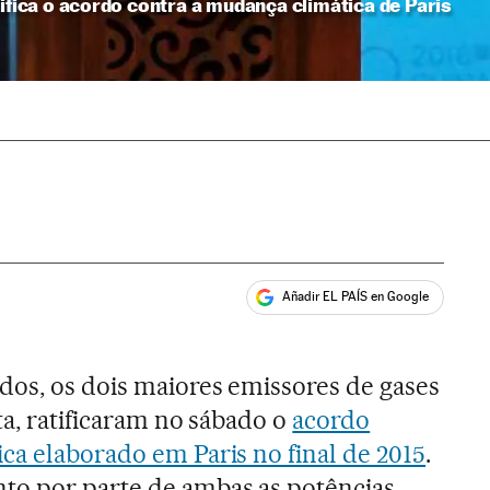
tifica o acordo contra a mudança climática de Paris
Añadir EL PAÍS en Google
ales
dos, os dois maiores emissores de gases
ta, ratificaram no sábado o
acordo
ca elaborado em Paris no final de 2015
.
o por parte de ambas as potências,