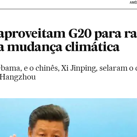
AMÉ
aproveitam G20 para rat
a mudança climática
bama, e o chinês, Xi Jinping, selaram 
m Hangzhou