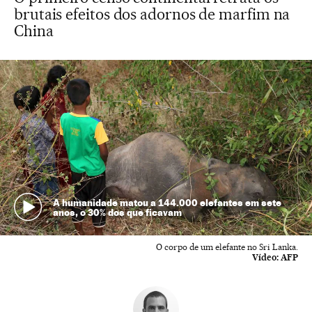
brutais efeitos dos adornos de marfim na
China
A humanidade matou a 144.000 elefantes em sete
anos, o 30% dos que ficavam
O corpo de um elefante no Sri Lanka.
Vídeo:
AFP