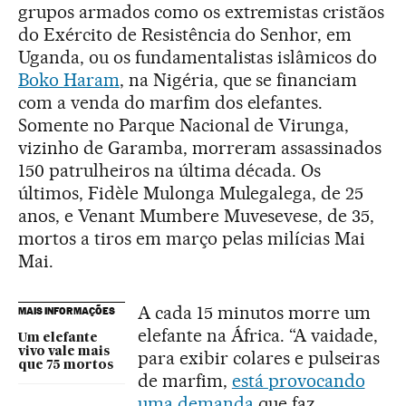
grupos armados como os extremistas cristãos
do Exército de Resistência do Senhor, em
Uganda, ou os fundamentalistas islâmicos do
Boko Haram
, na Nigéria, que se financiam
com a venda do marfim dos elefantes.
Somente no Parque Nacional de Virunga,
vizinho de Garamba, morreram assassinados
150 patrulheiros na última década. Os
últimos, Fidèle Mulonga Mulegalega, de 25
anos, e Venant Mumbere Muvesevese, de 35,
mortos a tiros em março pelas milícias Mai
Mai.
A cada 15 minutos morre um
MAIS INFORMAÇÕES
elefante na África. “A vaidade,
Um elefante
vivo vale mais
para exibir colares e pulseiras
que 75 mortos
de marfim,
está provocando
uma demanda
que faz