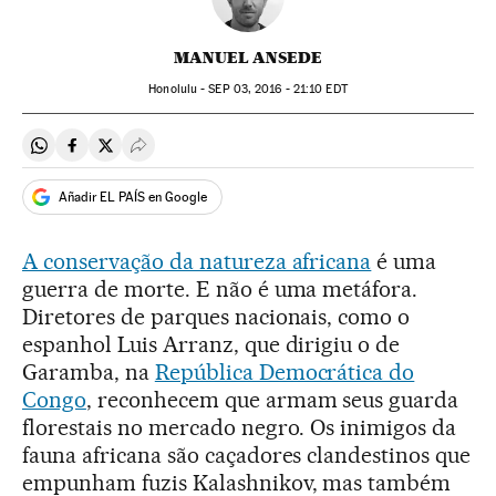
MANUEL ANSEDE
Honolulu -
SEP
03, 2016 - 21:10
EDT
Compartir en Whatsapp
Compartir en Facebook
Compartir en Twitter
Desplegar Redes Sociales
Añadir EL PAÍS en Google
A conservação da natureza africana
é uma
guerra de morte. E não é uma metáfora.
Diretores de parques nacionais, como o
espanhol Luis Arranz, que dirigiu o de
Garamba, na
República Democrática do
Congo
, reconhecem que armam seus guarda
florestais no mercado negro. Os inimigos da
fauna africana são caçadores clandestinos que
empunham fuzis Kalashnikov, mas também