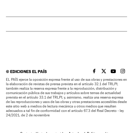
©
EDICIONES EL PAÍS
EL PAÍS BRASIL EN
EL PAÍS BRASI
EL PAÍS B
EL PA
EL PAÍS ejerce la oposición expresa frente al uso de sus obras y prestaciones en
la elaboración de revistas de prensa prevista en el artículo 32.1 del TRLPI;
también realiza la reserva expresa frente a la reproducción, distribución y
comunicación pública de sus trabajos y artículos sobre temas de actualidad
prevista en el artículo 33.1 del TRLPI; y, asimismo, realiza una reserva expresa
de las reproducciones y usos de las obras y otras prestaciones accesibles desde
este sitio web a medios de lectura mecánica u otros medios que resulten
adecuados a tal fin de conformidad con el artículo 67.3 del Real Decreto - ley
24/2021, de 2 de noviembre