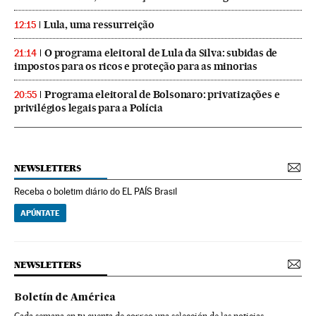
Lula, uma ressurreição
12:15
O programa eleitoral de Lula da Silva: subidas de
21:14
impostos para os ricos e proteção para as minorias
Programa eleitoral de Bolsonaro: privatizações e
20:55
privilégios legais para a Polícia
NEWSLETTERS
Receba o boletim diário do EL PAÍS Brasil
APÚNTATE
NEWSLETTERS
Boletín de América
Cada semana en tu cuenta de correo una selección de las noticias,