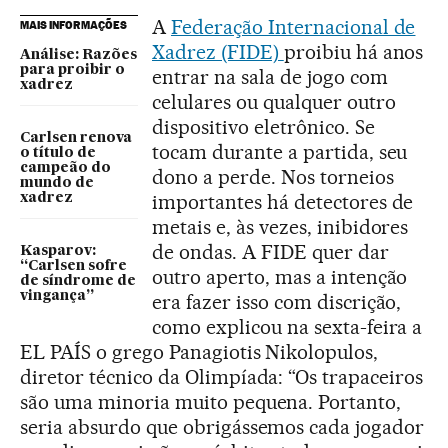
A
Federação Internacional de
MAIS INFORMAÇÕES
Xadrez (FIDE)
proibiu há anos
Análise: Razões
para proibir o
entrar na sala de jogo com
xadrez
celulares ou qualquer outro
dispositivo eletrônico. Se
Carlsen renova
tocam durante a partida, seu
o título de
campeão do
dono a perde. Nos torneios
mundo de
importantes há detectores de
xadrez
metais e, às vezes, inibidores
de ondas. A FIDE quer dar
Kasparov:
“Carlsen sofre
outro aperto, mas a intenção
de síndrome de
vingança”
era fazer isso com discrição,
como explicou na sexta-feira a
EL PAÍS o grego Panagiotis Nikolopulos,
diretor técnico da Olimpíada: “Os trapaceiros
são uma minoria muito pequena. Portanto,
seria absurdo que obrigássemos cada jogador