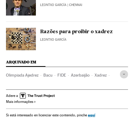
LEONTXO GARCÍA
| CHENNAI
Razões para proibir o xadrez
LEONTXO GARCÍA
ARQUIVADO EM
Olimpiada Ajedrez
Bacu
FIDE
Azerbaijão
Xadrez
Cáucaso
Federaciones deportivas
Computadores
Organizações desportivas
Competições
Ásia
Adere a
Mais informações
Esportes
Informática
Indústria
aquí
Si está interesado en licenciar este contenido, pinche