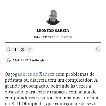
LEONTXO GARCÍA
Baku -
SEP
03, 2016 - 10:27
EDT
Compartir en Whatsapp
Compartir en Facebook
Compartir en Twitter
Desplegar Redes Sociales
Come
Añadir EL PAÍS en Google
Os j
ogadores de Xadrez
com problemas de
próstata ou diarreia têm um complicador. A
grande preocupação, beirando às vezes a
obsessão, para evitar trapaças com ajuda de
computadores resultou em uma nova norma
na XLII Olimpíada, que começou nesta sexta-