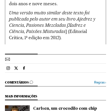
dois anos e nove meses.
Uma versão muito similar deste texto foi
publicada pelo autor em seu livro Ajedrez y
Ciencia, Pasiones Mezcladas [Xadrez e
Ciência, Paixões Misturadas
] (Editorial
Crítica, 1ª edição em 2012).
Esportes El País Brasil en Instagram
Esportes El País Brasil en Twitter
Esportes El País Brasil en Facebook
COMENTÁRIOS
Regras
›
COMENTÁRIOS
MAIS INFORMAÇÕES
Carlsen, um crocodilo com chip