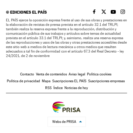
©
EDICIONES EL PAÍS
EL PAÍS BRASIL EN
EL PAÍS BRASI
EL PAÍS B
EL PA
EL PAÍS ejerce la oposición expresa frente al uso de sus obras y prestaciones en
la elaboración de revistas de prensa prevista en el artículo 32.1 del TRLPI;
también realiza la reserva expresa frente a la reproducción, distribución y
comunicación pública de sus trabajos y artículos sobre temas de actualidad
prevista en el artículo 33.1 del TRLPI; y, asimismo, realiza una reserva expresa
de las reproducciones y usos de las obras y otras prestaciones accesibles desde
este sitio web a medios de lectura mecánica u otros medios que resulten
adecuados a tal fin de conformidad con el artículo 67.3 del Real Decreto - ley
24/2021, de 2 de noviembre
Contacto
Venta de contenidos
Aviso legal
Política cookies
Política de privacidad
Mapa
Suscripciones EL PAÍS
Suscripciones empresas
RSS
Índice
Noticias de hoy
Webs de PRISA