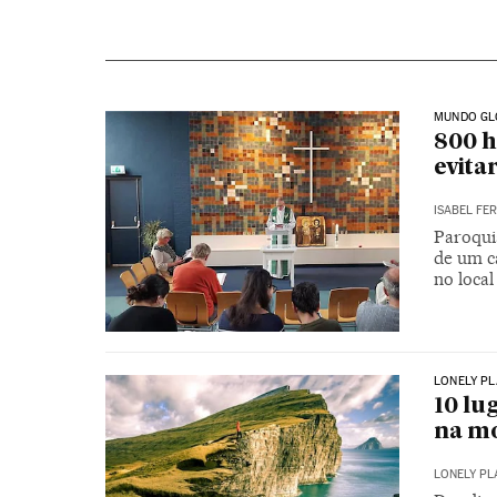
MUNDO GL
800 h
evita
ISABEL FE
Paroqui
de um ca
no local
LONELY PL
10 lu
na m
LONELY PL