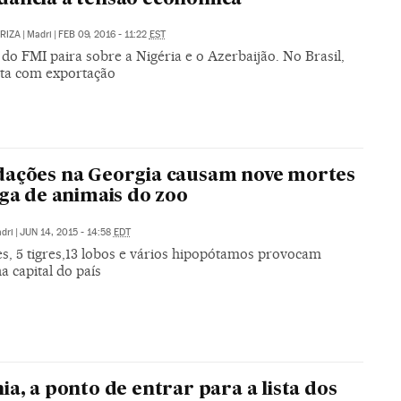
ARIZA
|
Madri
|
FEB 09, 2016 - 11:22
EST
do FMI paira sobre a Nigéria e o Azerbaijão. No Brasil,
eita com exportação
ações na Georgia causam nove mortes
uga de animais do zoo
dri
|
JUN 14, 2015 - 14:58
EDT
es, 5 tigres,13 lobos e vários hipopótamos provocam
a capital do país
ia, a ponto de entrar para a lista dos