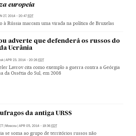
za europeia
N 27, 2014 - 20:47
EDT
so à Rússia marcam uma virada na política de Bruxelas
u adverte que defenderá os russos do
 da Ucrânia
sk
|
APR 23, 2014 - 20:26
EDT
eler Lavrov cita como exemplo a guerra contra a Geórgia
sa da Ossétia do Sul, em 2008
ufragos da antiga URSS
ET
|
Moscou
|
APR 05, 2014 - 19:36
EDT
ia se soma ao grupo de territórios russos não