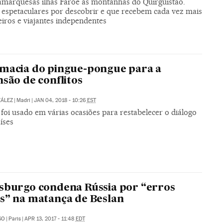
amarquesas ilhas Faroe às montanhas do Quirguistão.
 espetaculares por descobrir e que recebem cada vez mais
eiros e viajantes independentes
macia do pingue-pongue para a
nsão de conflitos
ZÁLEZ
|
Madri
|
JAN 04, 2018 - 10:26
EST
foi usado em várias ocasiões para restabelecer o diálogo
íses
sburgo condena Rússia por “erros
s” na matança de Beslan
SO
|
Paris
|
APR 13, 2017 - 11:48
EDT