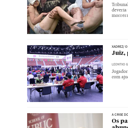
Tribuna
deveria 
morrera
XADREZ/ O
Juiz,
LEONTXO G
Jogador
com aju
A CRISE D
Os pa
abund