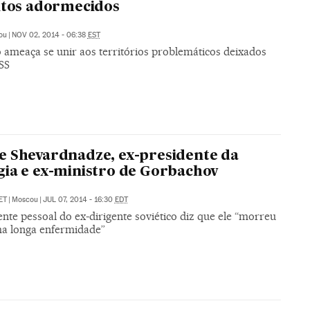
itos adormecidos
ou
|
NOV 02, 2014 - 06:38
EST
o ameaça se unir aos territórios problemáticos deixados
SS
 Shevardnadze, ex-presidente da
ia e ex-ministro de Gorbachov
ET
|
Moscou
|
JUL 07, 2014 - 16:30
EDT
ente pessoal do ex-dirigente soviético diz que ele “morreu
a longa enfermidade”