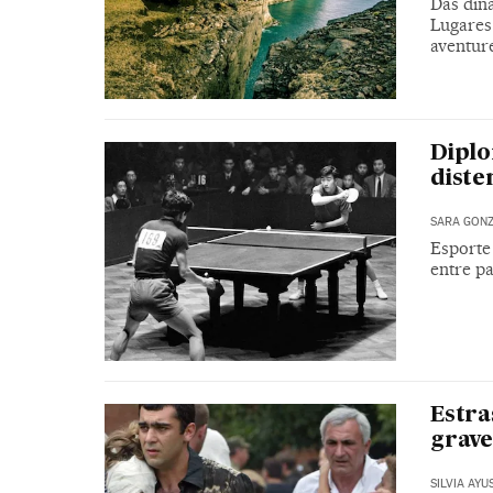
Das din
Lugares
aventur
Diplo
diste
SARA GON
Esporte 
entre pa
Estra
grave
SILVIA AYU