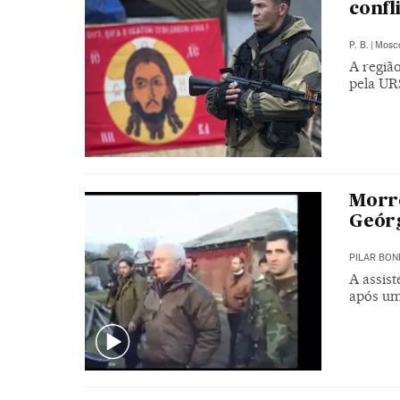
confl
P. B.
|
Mosc
A regiã
pela UR
Morre
Geórg
PILAR BON
A assist
após um