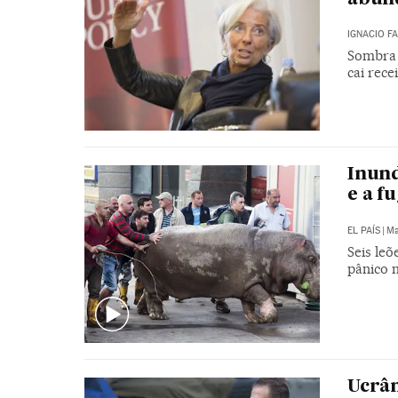
IGNACIO F
Sombra 
cai rec
Inund
e a f
EL PAÍS
|
Ma
Seis leõ
pânico n
Ucrân