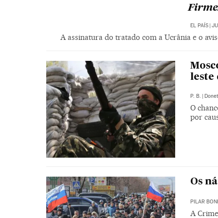
Firme
EL PAÍS
|
JU
A assinatura do tratado com a Ucrânia e o avi
Mosco
leste
P. B.
|
Donet
O chanc
por cau
Os ná
PILAR BON
A Crime