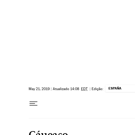
Pular para o conteúdo
ESPAÑA
May 21, 2019
|
Atualizado 14:08
EDT
|
Edição:
Cáucaso