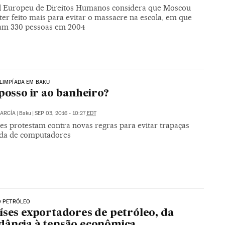
l Europeu de Direitos Humanos considera que Moscou
ter feito mais para evitar o massacre na escola, em que
m 330 pessoas em 2004
LIMPÍADA EM BAKU
 posso ir ao banheiro?
ARCÍA
|
Baku
|
SEP 03, 2016 - 10:27
EDT
es protestam contra novas regras para evitar trapaças
da de computadores
O PETRÓLEO
íses exportadores de petróleo, da
ância à tensão econômica