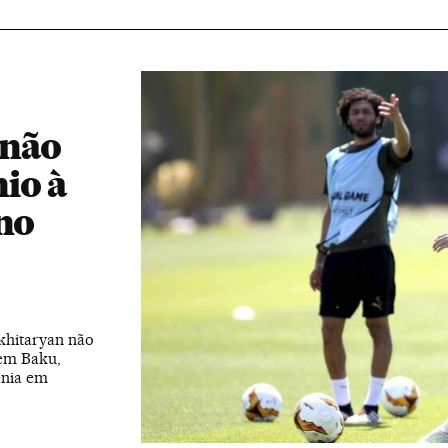
 não
io à
 no
khitaryan não
 em Baku,
ênia em