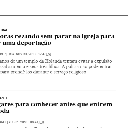
OBAL
oras rezando sem parar na igreja para
r uma deportação
RRER
|
Haia
|
NOV 30, 2018 - 12:47
EST
anos de um templo da Holanda tentam evitar a expulsão
sal armênio e seus três filhos. A polícia não pode entrar
 para prendê-los durante o serviço religioso
ANET
gares para conhecer antes que entrem
oda
ANET
|
AUG 31, 2018 - 08:41
EDT