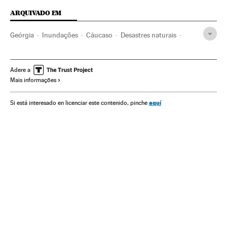
ARQUIVADO EM
Geórgia
Inundações
Cáucaso
Desastres naturais
Desastres
Acontecimentos
Animais
Ásia
Fauna
Espécies
Meio ambiente
Adere a
Mais informações
aquí
Si está interesado en licenciar este contenido, pinche