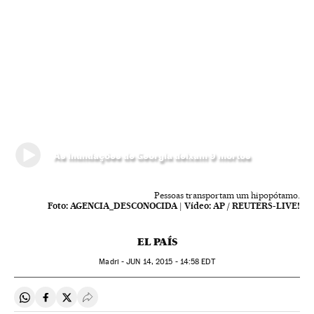
As inundações de Georgia deixam 9 mortos
Pessoas transportam um hipopótamo.
Foto:
AGENCIA_DESCONOCIDA
|
Vídeo:
AP / REUTERS-LIVE!
EL PAÍS
Madri -
JUN
14, 2015 - 14:58
EDT
Compartir en Whatsapp
Compartir en Facebook
Compartir en Twitter
Desplegar Redes Sociales