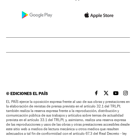
©
EDICIONES EL PAÍS
EL PAÍS BRASIL EN
EL PAÍS BRASI
EL PAÍS B
EL PA
EL PAÍS ejerce la oposición expresa frente al uso de sus obras y prestaciones en
la elaboración de revistas de prensa prevista en el artículo 32.1 del TRLPI;
también realiza la reserva expresa frente a la reproducción, distribución y
comunicación pública de sus trabajos y artículos sobre temas de actualidad
prevista en el artículo 33.1 del TRLPI; y, asimismo, realiza una reserva expresa
de las reproducciones y usos de las obras y otras prestaciones accesibles desde
este sitio web a medios de lectura mecánica u otros medios que resulten
adecuados a tal fin de conformidad con el artículo 67.3 del Real Decreto - ley