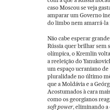
com a que a Rússia nocau
caso Moscou se veja gast
amparar um Governo inep
do limbo nem amarrá-la 
Não cabe esperar grande
Rússia quer brilhar sem 
olímpica, o Kremlin volta
a reeleição do Yanukovich
um espaço ucraniano de
pluralidade no último mê
que a Moldávia e a Geór
Acostumados à cara mais 
como os georgianos reagi
soft power
, eliminando a 