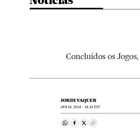
Noticias
Concluídos os Jogos,
JORDI VAQUER
JAN
14, 2014 - 14:14
EST
Compartir en Whatsapp
Compartir en Facebook
Compartir en Twitter
Desplegar Redes Soci