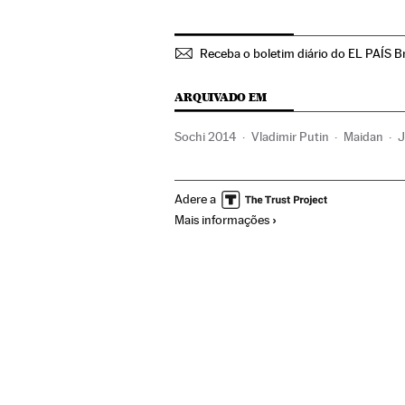
Receba o boletim diário do EL PAÍS Br
ARQUIVADO EM
Sochi 2014
Vladimir Putin
Maidan
J
Geórgia
Moldávia
Alargamento UE
J
Adere a
Protestos sociais
Jogos Olímpicos
Mov
Mais informações
União Europeia
Problemas sociais
Esp
Relações exteriores
Sociedade