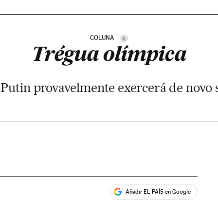
COLUNA
i
Trégua olímpica
 Putin provavelmente exercerá de novo
Añadir EL PAÍS en Google
ales