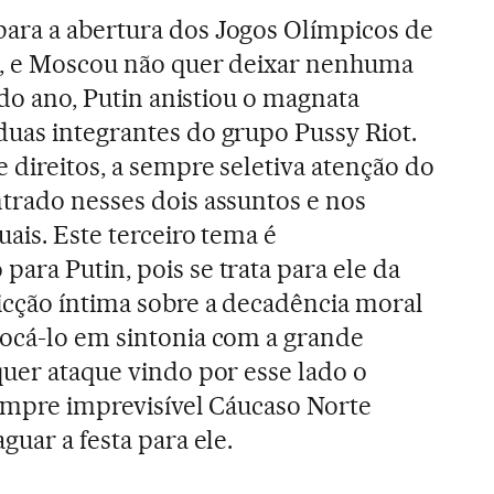
ara a abertura dos Jogos Olímpicos de
a), e Moscou não quer deixar nenhuma
l do ano, Putin anistiou o magnata
uas integrantes do grupo Pussy Riot.
 direitos, a sempre seletiva atenção do
trado nesses dois assuntos e nos
uais. Este terceiro tema é
ara Putin, pois se trata para ele da
icção íntima sobre a decadência moral
locá-lo em sintonia com a grande
quer ataque vindo por esse lado o
 sempre imprevisível Cáucaso Norte
guar a festa para ele.