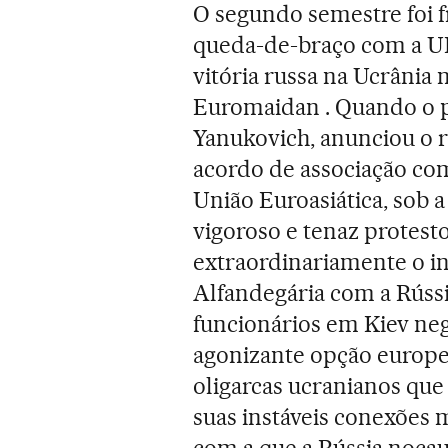
O segundo semestre foi fr
queda-de-braço com a UE
vitória russa na Ucrânia 
Euromaidan . Quando o p
Yanukovich, anunciou o
acordo de associação com
União Euroasiática, sob a
vigoroso e tenaz protesto 
extraordinariamente o i
Alfandegária com a Rússi
funcionários em Kiev ne
agonizante opção europei
oligarcas ucranianos q
suas instáveis conexões 