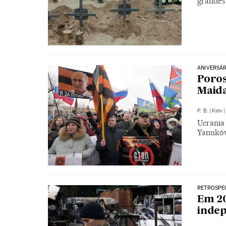
grandes
ANIVERSÁR
Poros
Maid
P. B.
|
Kiev
|
Ucrania
Yanukóv
RETROSPE
Em 20
indep