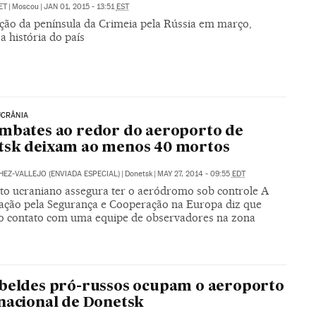
ET
|
Moscou
|
JAN 01, 2015 - 13:51
EST
ção da península da Crimeia pela Rússia em março,
 história do país
UCRÂNIA
mbates ao redor do aeroporto de
tsk deixam ao menos 40 mortos
HEZ-VALLEJO (ENVIADA ESPECIAL)
|
Donetsk
|
MAY 27, 2014 - 09:55
EDT
ito ucraniano assegura ter o aeródromo sob controle A
ação pela Segurança e Cooperação na Europa diz que
o contato com uma equipe de observadores na zona
beldes pró-russos ocupam o aeroporto
nacional de Donetsk