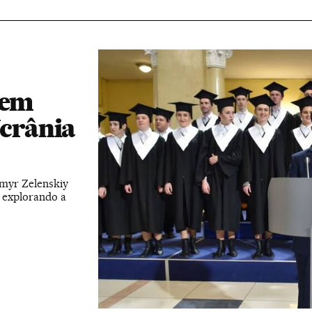
 em
Ucrânia
myr Zelenskiy
o explorando a