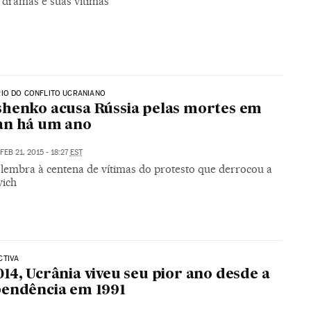
 dramas e suas vítimas
IO DO CONFLITO UCRANIANO
henko acusa Rússia pelas mortes em
an há um ano
FEB 21, 2015 - 18:27
EST
 lembra à centena de vítimas do protesto que derrocou a
ich
CTIVA
14, Ucrânia viveu seu pior ano desde a
endência em 1991