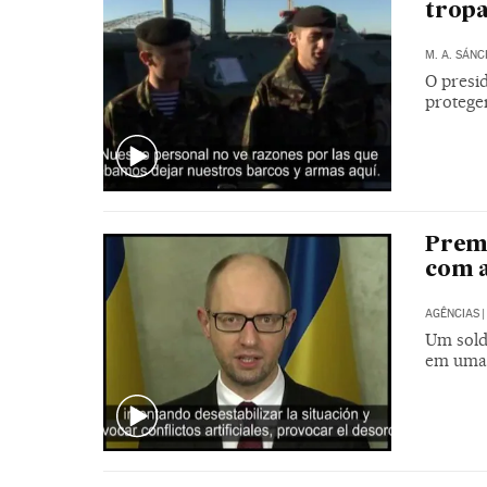
tropa
M. A. SÁNC
O presi
proteger
Premi
com a
AGÊNCIAS
|
Um sold
em uma 