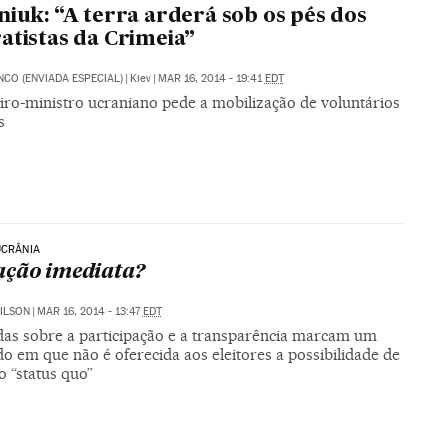
niuk: “A terra arderá sob os pés dos
atistas da Crimeia”
NCO (ENVIADA ESPECIAL)
|
Kiev
|
MAR 16, 2014 - 19:41
EDT
iro-ministro ucraniano pede a mobilização de voluntários
s
UCRÂNIA
ção imediata?
ILSON
|
MAR 16, 2014 - 13:47
EDT
das sobre a participação e a transparência marcam um
o em que não é oferecida aos eleitores a possibilidade de
o “status quo”