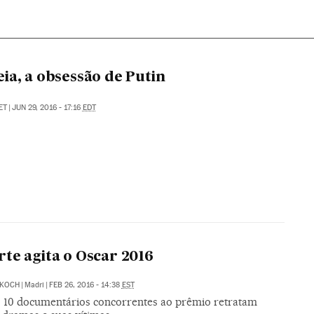
ia, a obsessão de Putin
ET
|
JUN 29, 2016 - 17:16
EDT
te agita o Oscar 2016
KOCH
|
Madri
|
FEB 26, 2016 - 14:38
EST
s 10 documentários concorrentes ao prêmio retratam