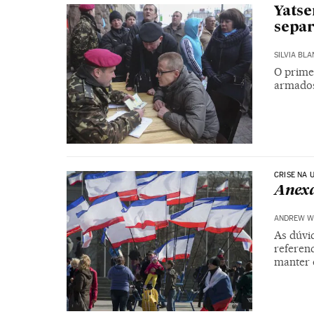
Yatse
separ
SILVIA BLA
O prime
armado
CRISE NA 
Anexa
ANDREW W
As dúvi
referend
manter 