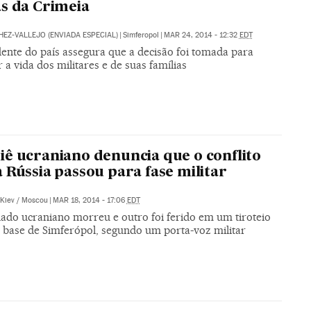
s da Crimeia
HEZ-VALLEJO (ENVIADA ESPECIAL)
|
Simferopol
|
MAR 24, 2014 - 12:32
EDT
dente do país assegura que a decisão foi tomada para
 a vida dos militares e de suas famílias
ê ucraniano denuncia que o conflito
 Rússia passou para fase militar
Kiev / Moscou
|
MAR 18, 2014 - 17:06
EDT
ado ucraniano morreu e outro foi ferido em um tiroteio
base de Simferópol, segundo um porta-voz militar