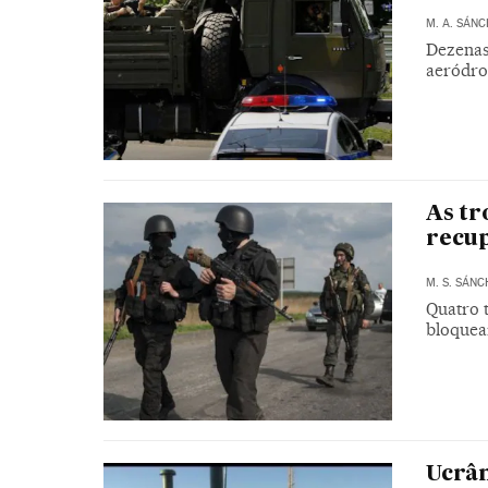
M. A. SÁNC
Dezenas
aeródro
As tr
recup
M. S. SÁNC
Quatro 
bloquea
Ucrân