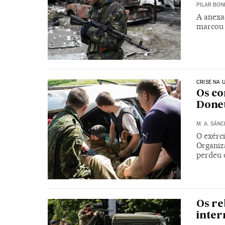
PILAR BON
A anexa
marcou a
CRISE NA 
Os co
Done
M. A. SÁNC
O exérc
Organiz
perdeu 
Os re
inter