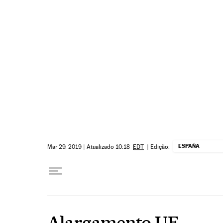
Pular para o conteúdo
ESPAÑA
Mar 29, 2019
|
Atualizado 10:18
EDT
|
Edição:
Alargamento UE