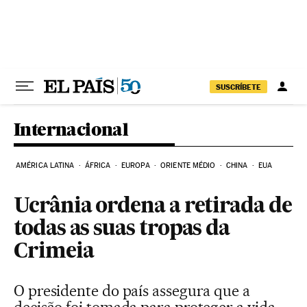
Pular para o conteúdo
SUSCRÍBETE
Internacional
AMÉRICA LATINA
ÁFRICA
EUROPA
ORIENTE MÉDIO
CHINA
EUA
Ucrânia ordena a retirada de
todas as suas tropas da
Crimeia
O presidente do país assegura que a