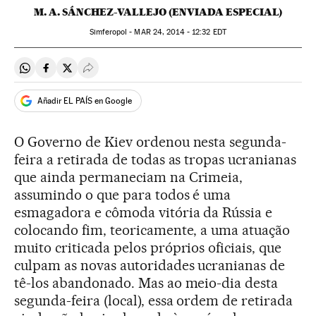
M. A. SÁNCHEZ-VALLEJO (ENVIADA ESPECIAL)
Simferopol -
MAR
24, 2014 - 12:32
EDT
Compartir en Whatsapp
Compartir en Facebook
Compartir en Twitter
Desplegar Redes Sociales
Añadir EL PAÍS en Google
O Governo de Kiev ordenou nesta segunda-
feira a retirada de todas as tropas ucranianas
que ainda permaneciam na Crimeia,
assumindo o que para todos é uma
esmagadora e cômoda vitória da Rússia e
colocando fim, teoricamente, a uma atuação
muito criticada pelos próprios oficiais, que
culpam as novas autoridades ucranianas de
tê-los abandonado. Mas ao meio-dia desta
segunda-feira (local), essa ordem de retirada