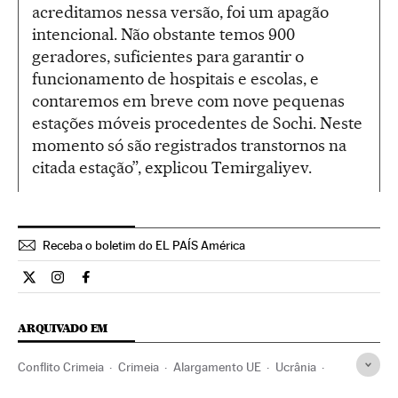
acreditamos nessa versão, foi um apagão
intencional. Não obstante temos 900
geradores, suficientes para garantir o
funcionamento de hospitais e escolas, e
contaremos em breve com nove pequenas
estações móveis procedentes de Sochi. Neste
momento só são registrados transtornos na
citada estação”, explicou Temirgaliyev.
Receba o boletim do EL PAÍS América
Internacional El País Brasil en Twitter
Internacional El País Brasil en Instagram
Internacional El País Brasil en Facebook
ARQUIVADO EM
Conflito Crimeia
Crimeia
Alargamento UE
Ucrânia
Rússia
Conflitos territoriais
Europa Leste