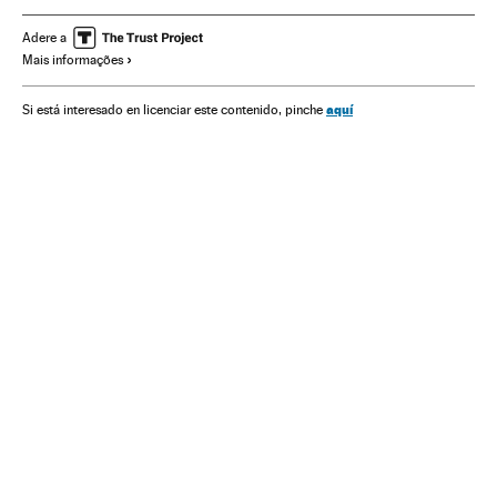
Movimentos sociais
Conflitos
União Europeia
Europa
Adere a
Mais informações
Organizações internacionais
Sociedade
Relações exteriores
aquí
Si está interesado en licenciar este contenido, pinche