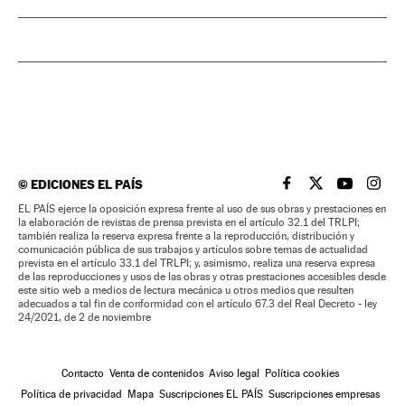
©
EDICIONES EL PAÍS
EL PAÍS BRASIL EN
EL PAÍS BRASI
EL PAÍS B
EL PA
EL PAÍS ejerce la oposición expresa frente al uso de sus obras y prestaciones en
la elaboración de revistas de prensa prevista en el artículo 32.1 del TRLPI;
también realiza la reserva expresa frente a la reproducción, distribución y
comunicación pública de sus trabajos y artículos sobre temas de actualidad
prevista en el artículo 33.1 del TRLPI; y, asimismo, realiza una reserva expresa
de las reproducciones y usos de las obras y otras prestaciones accesibles desde
este sitio web a medios de lectura mecánica u otros medios que resulten
adecuados a tal fin de conformidad con el artículo 67.3 del Real Decreto - ley
24/2021, de 2 de noviembre
Contacto
Venta de contenidos
Aviso legal
Política cookies
Política de privacidad
Mapa
Suscripciones EL PAÍS
Suscripciones empresas