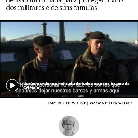
decisão foi tomada para proteger a vida
dos militares e de suas famílias
Ucrânia ordena a retirada de todas as suas tropas da
Crimeia
Foto:
REUTERS_LIVE
|
Vídeo:
REUTERS-LIVE!