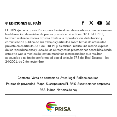
©
EDICIONES EL PAÍS
EL PAÍS BRASIL EN
EL PAÍS BRASI
EL PAÍS B
EL PA
EL PAÍS ejerce la oposición expresa frente al uso de sus obras y prestaciones en
la elaboración de revistas de prensa prevista en el artículo 32.1 del TRLPI;
también realiza la reserva expresa frente a la reproducción, distribución y
comunicación pública de sus trabajos y artículos sobre temas de actualidad
prevista en el artículo 33.1 del TRLPI; y, asimismo, realiza una reserva expresa
de las reproducciones y usos de las obras y otras prestaciones accesibles desde
este sitio web a medios de lectura mecánica u otros medios que resulten
adecuados a tal fin de conformidad con el artículo 67.3 del Real Decreto - ley
24/2021, de 2 de noviembre
Contacto
Venta de contenidos
Aviso legal
Política cookies
Política de privacidad
Mapa
Suscripciones EL PAÍS
Suscripciones empresas
RSS
Índice
Noticias de hoy