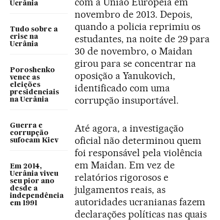
com a União Europeia em
Ucrânia
novembro de 2013. Depois,
quando a policia reprimiu os
Tudo sobre a
estudantes, na noite de 29 para
crise na
Ucrânia
30 de novembro, o Maidan
girou para se concentrar na
Poroshenko
oposição a Yanukovich,
vence as
eleições
identificado com uma
presidenciais
corrupção insuportável.
na Ucrânia
Guerra e
Até agora, a investigação
corrupção
oficial não determinou quem
sufocam Kiev
foi responsável pela violência
em Maidan. Em vez de
Em 2014,
Ucrânia viveu
relatórios rigorosos e
seu pior ano
julgamentos reais, as
desde a
independência
autoridades ucranianas fazem
em 1991
declarações políticas nas quais