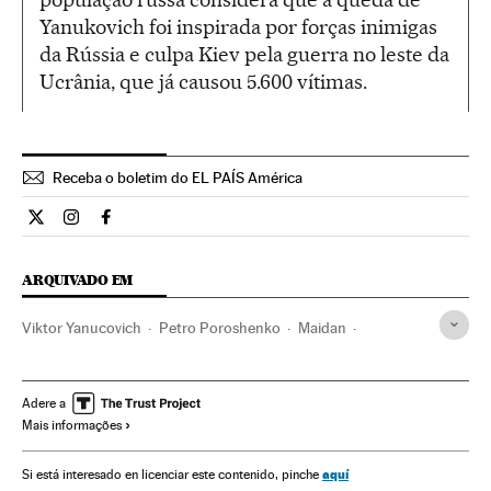
Yanukovich foi inspirada por forças inimigas
da Rússia e culpa Kiev pela guerra no leste da
Ucrânia, que já causou 5.600 vítimas.
Receba o boletim do EL PAÍS América
Internacional El País Brasil en Twitter
Internacional El País Brasil en Instagram
Internacional El País Brasil en Facebook
ARQUIVADO EM
Viktor Yanucovich
Petro Poroshenko
Maidan
Alargamento UE
Ucrânia
Europa Leste
Movimentos sociais
União Europeia
Europa
Adere a
Mais informações
Organizações internacionais
Relações exteriores
Sociedade
aquí
Si está interesado en licenciar este contenido, pinche