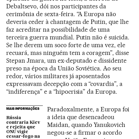
Debaltsevo, dói nos participantes da
cerimônia de sexta-feira. “A Europa não
deveria ceder à chantagem de Putin, que lhe
faz acreditar na possibilidade de uma
terceira guerra mundial. Putin não é suicida.
Se lhe derem um soco forte de uma vez, ele
recuará, mas ninguém tem a coragem”, disse
Stepan Jmara, um ex-deputado e dissidente
preso na época da União Soviética. Ao seu
redor, vários militares já aposentados
expressavam decepção com a “covardia”, a
“indiferença” e a “hipocrisia” da Europa.
Paradoxalmente, a Europa foi
MAIS INFORMAÇÕES
a ideia que desencadeou
Rússia
contraria Kiev
Maidan, quando Yanukovich
e rejeita que
negou-se a firmar o acordo
ONU vigie
cessar-fogo na