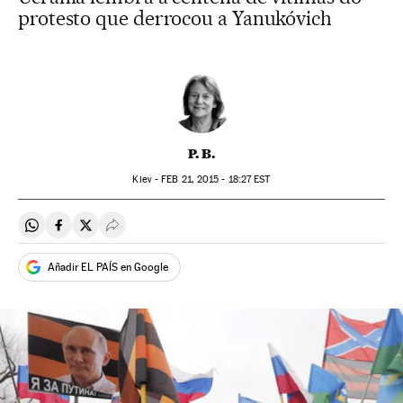
protesto que derrocou a Yanukóvich
P. B.
Kiev -
FEB
21, 2015 - 18:27
EST
Compartir en Whatsapp
Compartir en Facebook
Compartir en Twitter
Desplegar Redes Sociales
Añadir EL PAÍS en Google