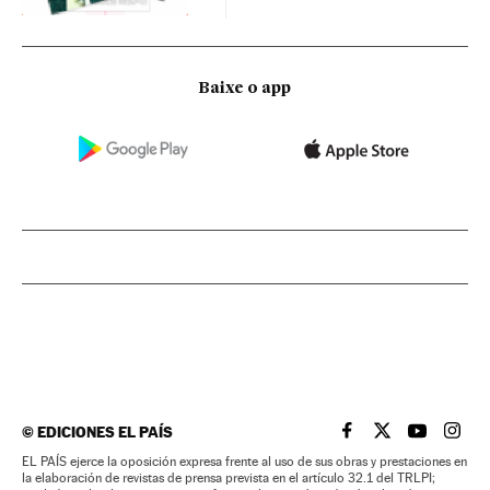
Baixe o app
©
EDICIONES EL PAÍS
EL PAÍS BRASIL EN
EL PAÍS BRASI
EL PAÍS B
EL PA
EL PAÍS ejerce la oposición expresa frente al uso de sus obras y prestaciones en
la elaboración de revistas de prensa prevista en el artículo 32.1 del TRLPI;