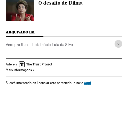
O desafio de Dilma
ARQUIVADO EM
Vem pra Rua
Luiz Inácio Lula da Silva
Impeachment Dilma Rousseff
MBL
Câmara Deputados
Partido dos Trabalhadores
Dilma Rousseff
Adere a
Mais informações
Impeachment
Michel Temer
Vice-presidente Brasil
Crises políticas
Destituições políticas
Presidente Brasil
aquí
Si está interesado en licenciar este contenido, pinche
Atividade legislativa
Presidência Brasil
Congresso Nacional
Parlamento
Movimentos sociais
Brasil
Governo Brasil
Partidos políticos
Conflitos políticos
Governo
Administração Estado