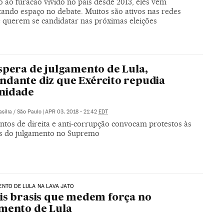
 ao furacão vivido no país desde 2013, eles vêm
tando espaço no debate. Muitos são ativos nas redes
 e querem se candidatar nas próximas eleições
spera de julgamento de Lula,
dante diz que Exército repudia
nidade
asília / São Paulo
|
APR 03, 2018 - 21:42
EDT
tos de direita e anti-corrupção convocam protestos às
s do julgamento no Supremo
NTO DE LULA NA LAVA JATO
is brasis que medem força no
mento de Lula