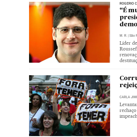
ROGERIO C
“É mu
presi
demo
M. R.
|
São 
Líder d
Roussef
renovaçã
destitu
Corru
rejei
CARLA JIM
Levantam
rechaço
impeac