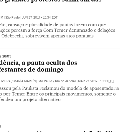
IM
|
São Paulo
|
JUN 27, 2017 - 15:34
EDT
ção, cansaço e pluralidade de pautas fazem com que
ações percam a força Com Temer denunciado e delações
e Odebrecht, sobrevivem apenas atos pontuais
 26/03
dência, a pauta oculta dos
estantes de domingo
LIVEIRA
/
MARÍA MARTÍN
|
São Paulo / Rio de Janeiro
|
MAR 27, 2017 - 13:19
EDT
ssou pela Paulista reclamou do modelo de aposentadoria
o por Temer Entre os principais movimentos, somente o
endeu um projeto alternativo
S