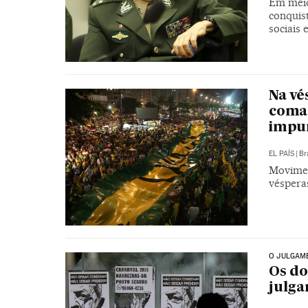
Em meio
conquis
sociais
Na vé
coman
impu
EL PAÍS
|
Br
Movimen
véspera
O JULGAME
Os do
julga