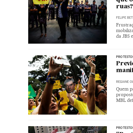
ruas?
FELIPE BET
Frustra
mobiliz
da JBS 
PROTESTOS
Previ
manif
REGIANE O
Quem pa
propost
MBL def
PROTESTO