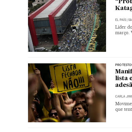
“Prot
Katag
EL PAÍS
|
Sã
Líder d
março. 
PROTESTO
Manif
lista
ades
CARLA JIM
Movimen
que ten