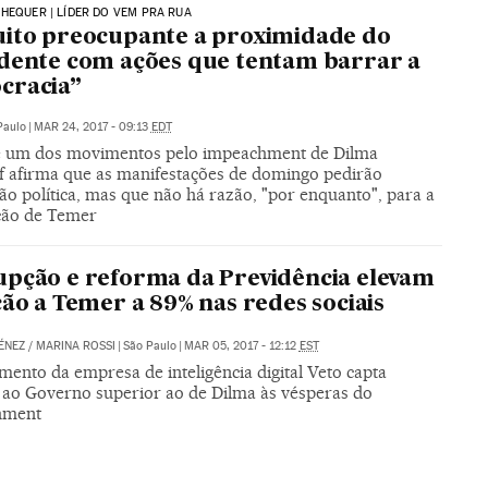
HEQUER | LÍDER DO VEM PRA RUA
ito preocupante a proximidade do
dente com ações que tentam barrar a
cracia”
Paulo
|
MAR 24, 2017 - 09:13
EDT
e um dos movimentos pelo impeachment de Dilma
f afirma que as manifestações de domingo pedirão
o política, mas que não há razão, "por enquanto", para a
ição de Temer
pção e reforma da Previdência elevam
ção a Temer a 89% nas redes sociais
ÉNEZ
/
MARINA ROSSI
|
São Paulo
|
MAR 05, 2017 - 12:12
EST
ento da empresa de inteligência digital Veto capta
 ao Governo superior ao de Dilma às vésperas do
hment