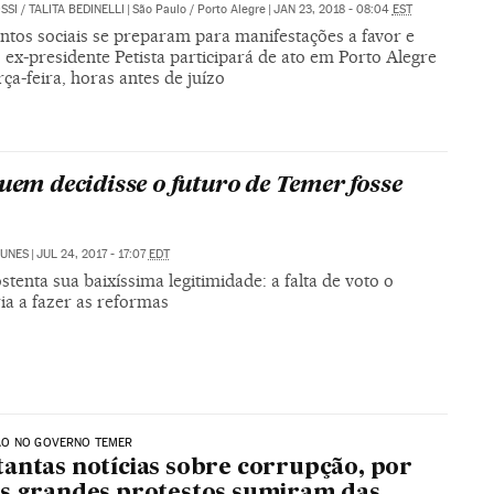
SSI
/
TALITA BEDINELLI
|
São Paulo / Porto Alegre
|
JAN 23, 2018 - 08:04
EST
tos sociais se preparam para manifestações a favor e
 ex-presidente Petista participará de ato em Porto Alegre
rça-feira, horas antes de juízo
quem decidisse o futuro de Temer fosse
NUNES
|
JUL 24, 2017 - 17:07
EDT
tenta sua baixíssima legitimidade: a falta de voto o
ria a fazer as reformas
O NO GOVERNO TEMER
antas notícias sobre corrupção, por
s grandes protestos sumiram das