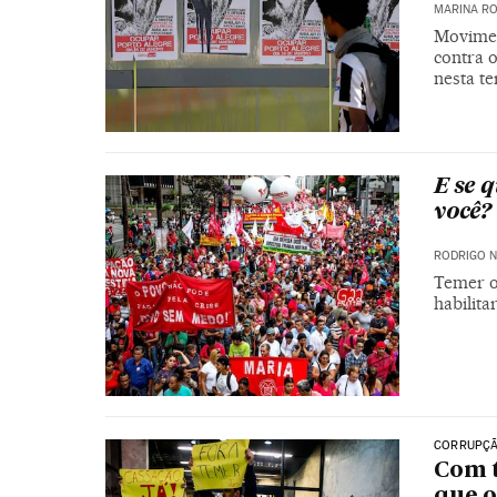
MARINA RO
Movimen
contra o
nesta te
E se 
você?
RODRIGO 
Temer os
habilita
CORRUPÇÃ
Com t
que o