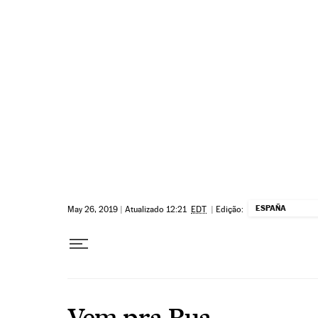
Pular para o conteúdo
ESPAÑA
May 26, 2019
|
Atualizado 12:21
EDT
|
Edição:
Vem pra Rua