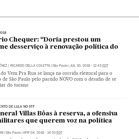
2018
io Chequer: “Doria prestou um
e desserviço à renovação política do
ÉNEZ
/
RICARDO DELLA COLETTA
|
São Paulo
|
JUL 30, 2018 - 12:43
EDT
 do Vem Pra Rua se lança na corrida eleitoral para o
 de São Paulo pelo partido NOVO com o desafio de se
iar do tucano
NTO DE LULA NO STF
neral Villas Bôas à reserva, a ofensiva
ilitares que querem voz na política
IM
|
São Paulo
|
APR 04, 2018 - 14:53
EDT