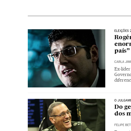
ELEIÇÕES 
Rogér
enorm
país”
CARLA JIM
Ex-líder
Governo
diferenc
O JULGAME
Do ge
dos m
FELIPE BET