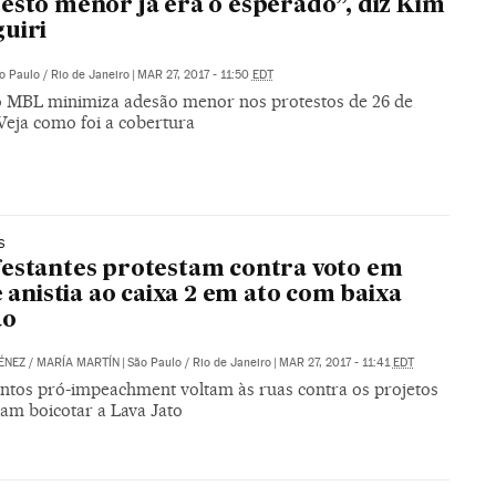
esto menor já era o esperado”, diz Kim
uiri
o Paulo / Rio de Janeiro
|
MAR 27, 2017 - 11:50
EDT
o MBL minimiza adesão menor nos protestos de 26 de
Veja como foi a cobertura
S
estantes protestam contra voto em
 e anistia ao caixa 2 em ato com baixa
ão
ÉNEZ
/
MARÍA MARTÍN
|
São Paulo / Rio de Janeiro
|
MAR 27, 2017 - 11:41
EDT
tos pró-impeachment voltam às ruas contra os projetos
tam boicotar a Lava Jato