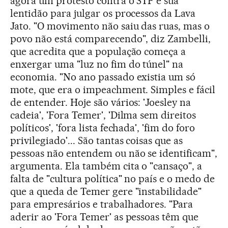
agora um protesto contra o STF e sua
lentidão para julgar os processos da Lava
Jato. "O movimento não saiu das ruas, mas o
povo não está comparecendo", diz Zambelli,
que acredita que a população começa a
enxergar uma "luz no fim do túnel" na
economia. "No ano passado existia um só
mote, que era o impeachment. Simples e fácil
de entender. Hoje são vários: 'Joesley na
cadeia', 'Fora Temer', 'Dilma sem direitos
políticos', 'fora lista fechada', 'fim do foro
privilegiado'... São tantas coisas que as
pessoas não entendem ou não se identificam",
argumenta. Ela também cita o "cansaço", a
falta de "cultura política" no país e o medo de
que a queda de Temer gere "instabilidade"
para empresários e trabalhadores. "Para
aderir ao 'Fora Temer' as pessoas têm que