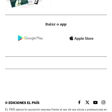
Baixe o app
©
EDICIONES EL PAÍS
EL PAÍS BRASIL EN
EL PAÍS BRASI
EL PAÍS B
EL PA
EL PAÍS ejerce la oposición expresa frente al uso de sus obras y prestaciones en