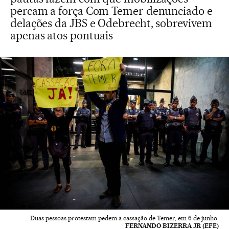
percam a força Com Temer denunciado e
delações da JBS e Odebrecht, sobrevivem
apenas atos pontuais
Duas pessoas protestam pedem a cassação de Temer, em 6 de junho.
FERNANDO BIZERRA JR (EFE)