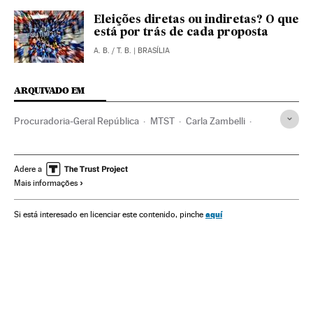
Eleições diretas ou indiretas? O que
está por trás de cada proposta
A. B.
/
T. B.
| BRASÍLIA
ARQUIVADO EM
Procuradoria-Geral República
MTST
Carla Zambelli
MBL
Impeachment Dilma Rousseff
Guilherme Boulos
Vem pra Rua
Rodrigo Janot
Adere a
Mais informações
Impeachment Michel Temer
Manifestações
Dilma Rousseff
Eleições antecipadas
Michel Temer
aquí
Si está interesado en licenciar este contenido, pinche
Impeachment
Partido dos Trabalhadores
Crises políticas
Destituições políticas
Presidente Brasil
Presidência Brasil
Protestos sociais
Corrupção
Movimentos sociais
Brasil
Governo
Partidos políticos