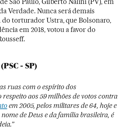
 de São Paulo, Gilberto Nalini (PV), em
da Verdade. Nunca será demais
do torturador Ustra, que Bolsonaro,
dência em 2018, votou a favor do
ousseff.
(PSC - SP)
as ruas com o espírito dos
o respeito aos 59 milhões de votos contra
nto
em 2005, pelos militares de 64, hoje e
 nome de Deus e da família brasileira, é
eia.”