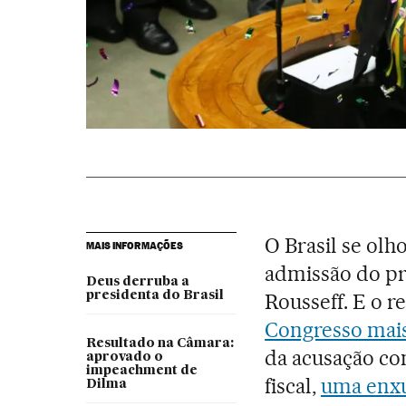
O Brasil se olh
MAIS INFORMAÇÕES
admissão do p
Deus derruba a
presidenta do Brasil
Rousseff. E o r
Congresso mai
Resultado na Câmara:
da acusação con
aprovado o
impeachment de
fiscal,
uma enxur
Dilma