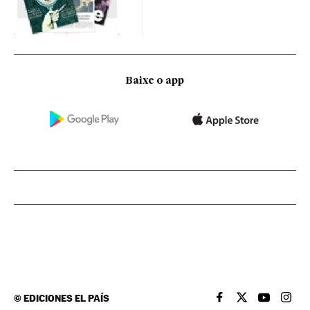
Baixe o app
©
EDICIONES EL PAÍS
EL PAÍS BRASIL EN
EL PAÍS BRASI
EL PAÍS B
EL PA