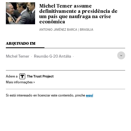
Michel Temer assume
definitivamente a presidência de
um país que naufraga na crise
econômica
ANTONIO JIMÉNEZ BARCA
| BRASILIA
ARQUIVADO EM
Michel Temer
Reunião G-20 Antália
Investimentos estrangeiros
MDB
Vice-presidente Brasil
G-20
Crises políticas
Cúpulas internacionais
Adere a
Mais informações
Presidência Brasil
Relações internacionais
China
Brasil
Governo Brasil
Conflitos políticos
Comércio
aquí
Si está interesado en licenciar este contenido, pinche
Administração Estado
Organizações internacionais
Política
Administração pública
Economia
Relações exteriores