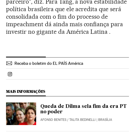
parceiro", diz. Para Tang, a nova estabilidade
política brasileira que ele acredita que será
consolidada com o fim do processo de
impeachment dá ainda mais confiança para
investir no gigante da América Latina .
Receba o boletim do EL PAÍS América
Politica El País Brasil en Instagram
MAIS INFORMAÇÕES
Queda de Dilma sela fim da era PT
no poder
AFONSO BENITES
/
TALITA BEDINELLI
| BRASÍLIA