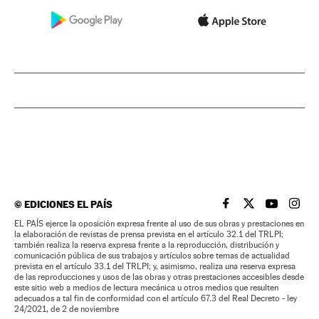
©
EDICIONES EL PAÍS
EL PAÍS BRASIL EN
EL PAÍS BRASI
EL PAÍS B
EL PA
EL PAÍS ejerce la oposición expresa frente al uso de sus obras y prestaciones en
la elaboración de revistas de prensa prevista en el artículo 32.1 del TRLPI;
también realiza la reserva expresa frente a la reproducción, distribución y
comunicación pública de sus trabajos y artículos sobre temas de actualidad
prevista en el artículo 33.1 del TRLPI; y, asimismo, realiza una reserva expresa
de las reproducciones y usos de las obras y otras prestaciones accesibles desde
este sitio web a medios de lectura mecánica u otros medios que resulten
adecuados a tal fin de conformidad con el artículo 67.3 del Real Decreto - ley
24/2021, de 2 de noviembre