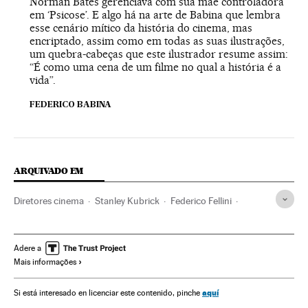
Norman Bates gerenciava com sua mãe controladora
em ‘Psicose’. E algo há na arte de Babina que lembra
esse cenário mítico da história do cinema, mas
encriptado, assim como em todas as suas ilustrações,
um quebra-cabeças que este ilustrador resume assim:
“É como uma cena de um filme no qual a história é a
vida”.
FEDERICO BABINA
ARQUIVADO EM
Diretores cinema
Stanley Kubrick
Federico Fellini
Gente
Sociedade
Adere a
Mais informações
aquí
Si está interesado en licenciar este contenido, pinche