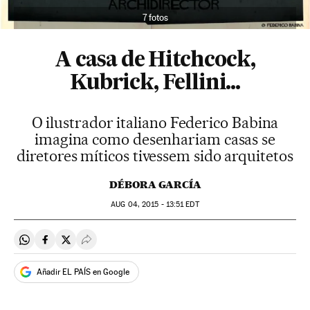
7 fotos
A casa de Hitchcock,
Kubrick, Fellini...
O ilustrador italiano Federico Babina
imagina como desenhariam casas se
diretores míticos tivessem sido arquitetos
DÉBORA GARCÍA
AUG
04, 2015 - 13:51
EDT
Compartir en Whatsapp
Compartir en Facebook
Compartir en Twitter
Desplegar Redes Sociales
Añadir EL PAÍS en Google