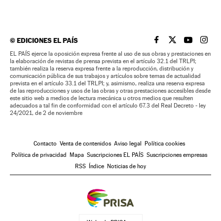
©
EDICIONES EL PAÍS
EL PAÍS BRASIL EN
EL PAÍS BRASI
EL PAÍS B
EL PA
EL PAÍS ejerce la oposición expresa frente al uso de sus obras y prestaciones en
la elaboración de revistas de prensa prevista en el artículo 32.1 del TRLPI;
también realiza la reserva expresa frente a la reproducción, distribución y
comunicación pública de sus trabajos y artículos sobre temas de actualidad
prevista en el artículo 33.1 del TRLPI; y, asimismo, realiza una reserva expresa
de las reproducciones y usos de las obras y otras prestaciones accesibles desde
este sitio web a medios de lectura mecánica u otros medios que resulten
adecuados a tal fin de conformidad con el artículo 67.3 del Real Decreto - ley
24/2021, de 2 de noviembre
Contacto
Venta de contenidos
Aviso legal
Política cookies
Política de privacidad
Mapa
Suscripciones EL PAÍS
Suscripciones empresas
RSS
Índice
Noticias de hoy