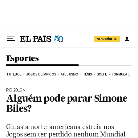
Pular para o conteúdo
SUSCRÍBETE
Esportes
FUTEBOL
JOGOS OLÍMPICOS
ATLETISMO
TÊNIS
GOLFE
FORMULA 1
RIO 2016
Alguém pode parar Simone
Biles?
Ginasta norte-americana estreia nos
Jogos sem ter perdido nenhum Mundial