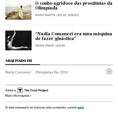
O sonho agridoce das prostitutas da
Olimpíada
MARÍA MARTÍN
| RIO DE JANEIRO
“Nadia Comaneci era uma máquina
de fazer ginástica”
AMAYA IRÍBAR
| MADRI
ARQUIVADO EM
Nadia Comaneci
Olimpíadas Rio 2016
Ginástica artística
Ginástica
Jogos Olímpicos
Competições
Gente
Esportes
Adere a
Mais informações
aquí
Si está interesado en licenciar este contenido, pinche