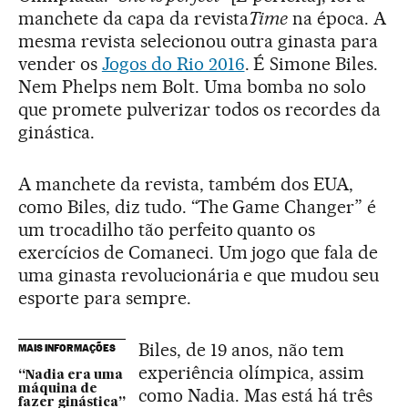
manchete da capa da revista
Time
na época. A
mesma revista selecionou outra ginasta para
vender os
Jogos do Rio 2016
. É Simone Biles.
Nem Phelps nem Bolt. Uma bomba no solo
que promete pulverizar todos os recordes da
ginástica.
A manchete da revista, também dos EUA,
como Biles, diz tudo. “The Game Changer” é
um trocadilho tão perfeito quanto os
exercícios de Comaneci. Um jogo que fala de
uma ginasta revolucionária e que mudou seu
esporte para sempre.
Biles, de 19 anos, não tem
MAIS INFORMAÇÕES
experiência olímpica, assim
“Nadia era uma
máquina de
como Nadia. Mas está há três
fazer ginástica”