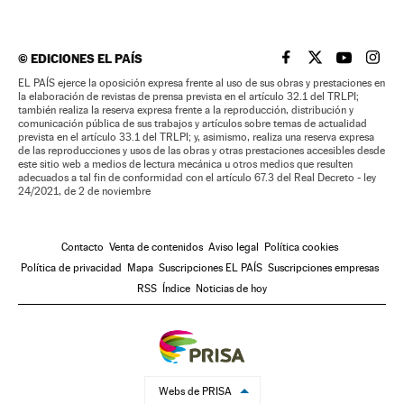
©
EDICIONES EL PAÍS
EL PAÍS BRASIL EN
EL PAÍS BRASI
EL PAÍS B
EL PA
EL PAÍS ejerce la oposición expresa frente al uso de sus obras y prestaciones en
la elaboración de revistas de prensa prevista en el artículo 32.1 del TRLPI;
también realiza la reserva expresa frente a la reproducción, distribución y
comunicación pública de sus trabajos y artículos sobre temas de actualidad
prevista en el artículo 33.1 del TRLPI; y, asimismo, realiza una reserva expresa
de las reproducciones y usos de las obras y otras prestaciones accesibles desde
este sitio web a medios de lectura mecánica u otros medios que resulten
adecuados a tal fin de conformidad con el artículo 67.3 del Real Decreto - ley
24/2021, de 2 de noviembre
Contacto
Venta de contenidos
Aviso legal
Política cookies
Política de privacidad
Mapa
Suscripciones EL PAÍS
Suscripciones empresas
RSS
Índice
Noticias de hoy
Webs de PRISA