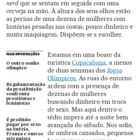
nerd
que se sentam em seguida com uma
cerveja na mão. À altura dos seus olhos estão
as pernas de uma dezena de mulheres com
histórias pesadas nas costas, pouco dinheiro e
muita maquiagem. Dispõem-se a escolher.
Estamos em uma boate da
MAIS INFORMAÇÕES
turística
Copacabana
, a menos
O outro sonho
olímpico
de duas semanas dos
Jogos
Olímpicos.
As ruas do entorno
ardem com a presença de
Regulamentação
da prostituição
dezenas de mulheres
confronta
prostitutas e
buscando dinheiro em troca
feministas
de sexo. Mas aqui dentro o
tédio impera até a noite bem
É proibido
avançada do sábado. Nos sofás,
pagar por sexo
na Suécia,
de ombros cansados, pequenos
França e outros
seis países