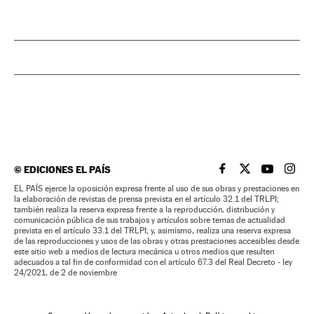
©
EDICIONES EL PAÍS
EL PAÍS BRASIL EN
EL PAÍS BRASI
EL PAÍS B
EL PA
EL PAÍS ejerce la oposición expresa frente al uso de sus obras y prestaciones en
la elaboración de revistas de prensa prevista en el artículo 32.1 del TRLPI;
también realiza la reserva expresa frente a la reproducción, distribución y
comunicación pública de sus trabajos y artículos sobre temas de actualidad
prevista en el artículo 33.1 del TRLPI; y, asimismo, realiza una reserva expresa
de las reproducciones y usos de las obras y otras prestaciones accesibles desde
este sitio web a medios de lectura mecánica u otros medios que resulten
adecuados a tal fin de conformidad con el artículo 67.3 del Real Decreto - ley
24/2021, de 2 de noviembre