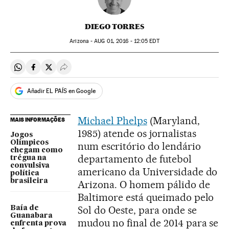
DIEGO TORRES
Arizona -
AUG
01, 2016 - 12:05
EDT
Compartir en Whatsapp
Compartir en Facebook
Compartir en Twitter
Desplegar Redes Sociales
Añadir EL PAÍS en Google
Michael Phelps
(Maryland,
MAIS INFORMAÇÕES
1985) atende os jornalistas
Jogos
Olímpicos
num escritório do lendário
chegam como
departamento de futebol
trégua na
convulsiva
americano da Universidade do
política
brasileira
Arizona. O homem pálido de
Baltimore está queimado pelo
Sol do Oeste, para onde se
Baía de
Guanabara
mudou no final de 2014 para se
enfrenta prova