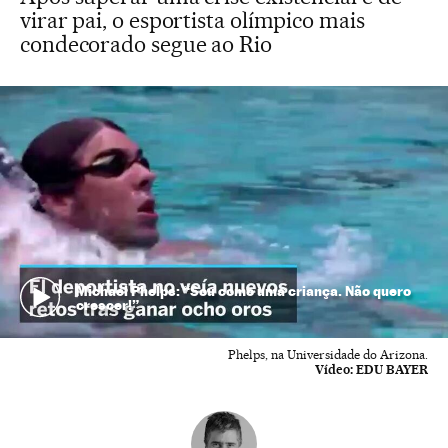
virar pai, o esportista olímpico mais
condecorado segue ao Rio
Michael Phelps: “Sou como uma criança. Não quero
crescer!”
Phelps, na Universidade do Arizona.
Vídeo:
EDU BAYER