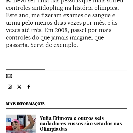
R.
Devo ser uma das pessoas que mais sofreu
controles antidopling na história olímpica.
Este ano, me fizeram exames de sangue e
urina pelo menos duas vezes por mês, e às
vezes até três. Em 2008, passei por mais
controles do que jamais imaginei que
passaria. Servi de exemplo.
Esportes El País Brasil en Instagram
Esportes El País Brasil en Twitter
Esportes El País Brasil en Facebook
MAIS INFORMAÇÕES
Yulia Efimova e outros seis
nadadores russos são vetados nas
Olimpíadas