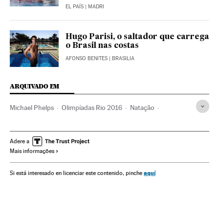
EL PAÍS
| MADRI
Hugo Parisi, o saltador que carrega
o Brasil nas costas
AFONSO BENITES
| BRASILIA
ARQUIVADO EM
Michael Phelps
Olimpíadas Rio 2016
Natação
Jogos Olímpicos
Competições
Gente
Esportes
Esportes aquáticos
Adere a
Mais informações
aquí
Si está interesado en licenciar este contenido, pinche