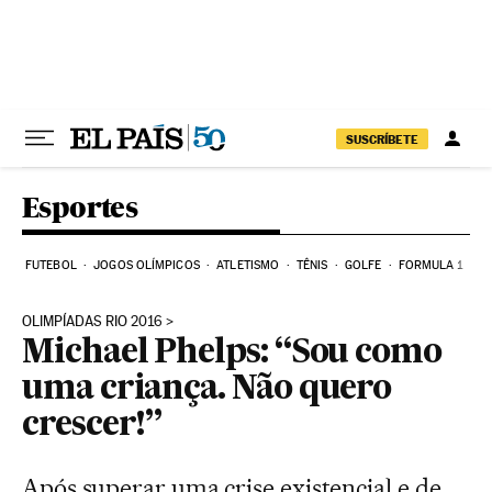
Pular para o conteúdo
SUSCRÍBETE
Esportes
FUTEBOL
JOGOS OLÍMPICOS
ATLETISMO
TÊNIS
GOLFE
FORMULA 1
OLIMPÍADAS RIO 2016
Michael Phelps: “Sou como
uma criança. Não quero
crescer!”
Após superar uma crise existencial e de